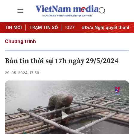
CHUYÊN TRANG THÔNG TIN ĐA PHƯƠNG TIỆN CỦA TTXVN
ghị Trung ương 3
TIN MỚI
TRẠM TIN SỐ
#APEC 2027
#Đưa Nghị quyết thành hàn
Chương trình
Bản tin thời sự 17h ngày 29/5/2024
29-05-2024, 17:58
Play