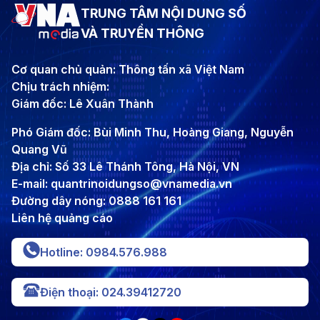
TRUNG TÂM NỘI DUNG SỐ
VÀ TRUYỀN THÔNG
Cơ quan chủ quản: Thông tấn xã Việt Nam
Chịu trách nhiệm:
Giám đốc: Lê Xuân Thành
Phó Giám đốc: Bùi Minh Thu, Hoàng Giang, Nguyễn
Quang Vũ
Địa chỉ: Số 33 Lê Thánh Tông, Hà Nội, VN
E-mail: quantrinoidungso@vnamedia.vn
Đường dây nóng: 0888 161 161
Liên hệ quảng cáo
Hotline: 0984.576.988
Điện thoại: 024.39412720