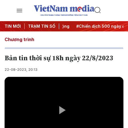
CHUYÊN TRANG THÔNG TIN ĐA PHƯƠNG TIỆN CỦA TTXVN
ưa Nghị quyết thành hành động
TIN MỚI
TRẠM TIN SỐ
#Chiến dịch 500 ngày đêm
Chương trình
Bản tin thời sự 18h ngày 22/8/2023
22-08-2023, 20:13
Play