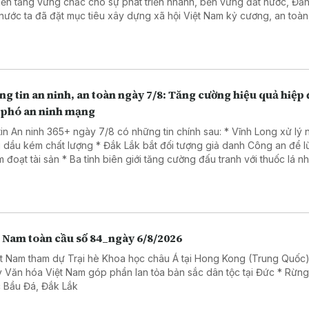
nền tảng vững chắc cho sự phát triển nhanh, bền vững đất nước, Đả
nước ta đã đặt mục tiêu xây dựng xã hội Việt Nam kỷ cương, an toàn
, hài hòa, phát triển, lấy người dân làm trung tâm, văn hóa là nền tản
 là trụ cột, kỷ cương là sức mạnh, khoa học, công nghệ, đổi mới sáng 
ển đổi số là động lực, niềm tin xã hội là thước đo và hạnh phúc của 
là mục tiêu cao nhất.
g tin an ninh, an toàn ngày 7/8: Tăng cường hiệu quả hiệp
 phó an ninh mạng
tin An ninh 365+ ngày 7/8 có những tin chính sau: * Vĩnh Long xử lý
 dầu kém chất lượng * Đắk Lắk bắt đối tượng giả danh Công an để 
Ba tỉnh biên giới tăng cường đấu tranh với thuốc lá nhập lậu
a đảo dưới chiêu đăng ký giải chạy cho trẻ em.
t Nam toàn cầu số 84_ngày 6/8/2026
ệt Nam tham dự Trại hè Khoa học châu Á tại Hong Kong (Trung Quốc)
 Văn hóa Việt Nam góp phần lan tỏa bản sắc dân tộc tại Đức * Rừn
 Bầu Đá, Đắk Lắk