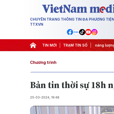
CHUYÊN TRANG THÔNG TIN ĐA PHƯƠNG TIỆ
TTXVN
ác IUU
#Căng thẳng Trung Đông
TIN MỚI
TRẠM TIN SỐ
#An ninh năng lượng
#
Chương trình
Bản tin thời sự 18h 
25-03-2024, 19:48