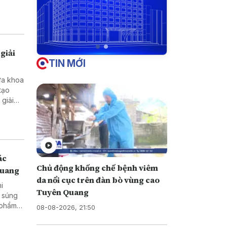
giải
TIN MỚI
ưa khoa
tạo
ở vùng
ác
Chủ động khống chế bệnh viêm
Quang
da nổi cục trên đàn bò vùng cao
hi
Tuyên Quang
08-08-2026, 21:50