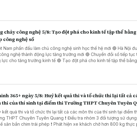
 chảy công nghệ 5/8: Tạo đột phá cho kinh tế tập thể bằng 
p công nghệ số
ệt Nam phấn đấu làm chủ công nghệ sinh học thế hệ mới 🔴 Hà Nội đ
công nghệ thành động lực tăng trưởng mới 🔴 Chuyển đổi số tiếp tục 
o tăng trưởng kinh tế 🔴 Tạo đột phá cho kinh tế tập thể bằng giải
 công nghệ số 🔴 Đẩy mạnh chuyển đổi số trong thủ tục hành chính 
 Đồng Nai
inh 365+ ngày 5/8: Huỷ kết quả thi và tổ chức thi lại tất cả c
 thi của thí sinh tại điểm thi Trường THPT Chuyên Tuyên 
 kết quả thi và tổ chức thi lại tất cả các môn thi của thí sinh tại điểm t
PT Chuyên Tuyên Quang ❗ Điều tra nhóm 3 đối tượng sử dụng súng
ắn chim trái phép ❗ Phát hiện xe khách chở hơn 800 kg thực phẩm
ng rõ nguồn gốc. ❗ Khởi tố 16 đối tượng trong đường dây đánh bạc
trực tuyến nghìn tỷ ❗Cảnh báo các thủ đoạn lừa đảo mùa tựu trường