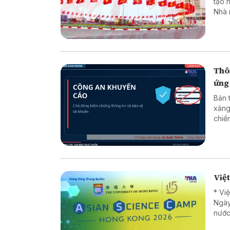
tạo 
Nhà 
minh
luật
chuy
dân 
Thôn
ứng
Bản 
xăng
chiếm đoạt tài sản * 
* Lừ
Việ
* Vi
Ngày
nước