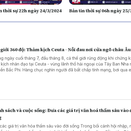
n thời sự 22h ngày 24/3/2024
Bản tin thời sự 06h ngày 25
giới 360 độ: Thảm kịch Ceuta - Nỗi đau nơi cửa ngõ châu Âu
g ngày cuối tháng 7, đầu tháng 8, cả thế giới rúng động khi chứng k
 kịch nhân đạo tại Ceuta - vùng lãnh thổ hải ngoại của Tây Ban Nha
iển Bắc Phi. Hàng chục nghìn người đã bất chấp tính mạng, bơi qua 
 trèo qua những hàng rào dây thép gai để tìm đường vào châu Âu. 
ần 100 người đã thiệt mạng và mất tích, để lại một bức tranh đầy ám ả
 phận của những người nhập cư bất hợp pháp. Chương trình kết nối v
g viên TTTXVN tại châu Âu để tìm hiểu rõ hơn về thảm kịch này.
h sách và cuộc sống: Đưa các giá trị văn hoá thấm sâu vào 
g
 giá trị văn hóa thấm sâu vào đời sống Trong bối cảnh hội nhập, nhằm