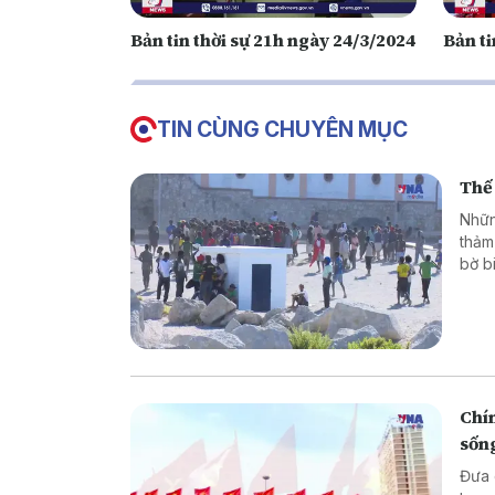
Bản tin thời sự 21h ngày 24/3/2024
Bản ti
TIN CÙNG CHUYÊN MỤC
Thế 
Nhữn
thảm
bờ b
hoặc
là g
thân
phón
Chín
sốn
Đưa các