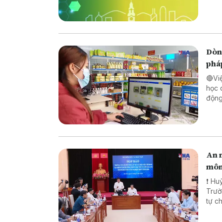
Dòng
phá
🔴Vi
học 
động lực ch
pháp
biên
An n
môn
❗ Huỷ
Trường TH
tự chế săn b
chế biến khô