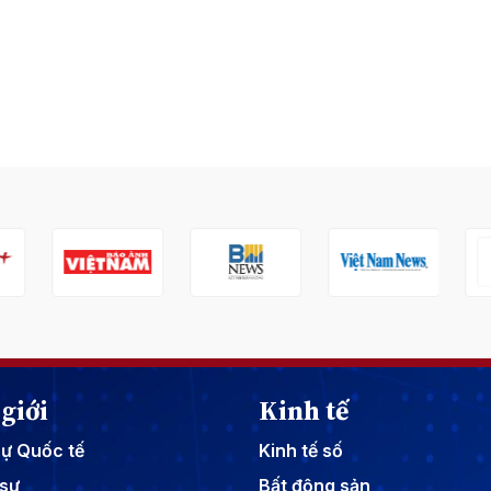
giới
Kinh tế
sự Quốc tế
Kinh tế số
sự
Bất động sản