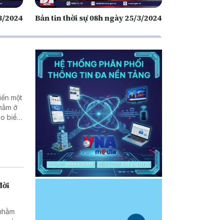
/3/2024
Bản tin thời sự 08h ngày 25/3/2024
iến một
 nằm ở
eo biển
Hậu quả
nh về
ới các
đời