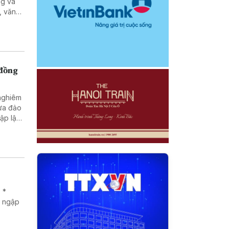
ng và
, văn
g, pháp
tạo và
nhân
 đồng
 nghiêm
lừa đảo
 *
g ngập