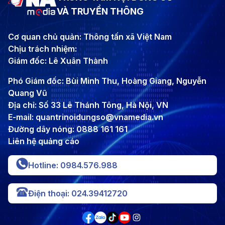
VÀ TRUYỀN THÔNG
Cơ quan chủ quản: Thông tấn xã Việt Nam
Chịu trách nhiệm:
Giám đốc: Lê Xuân Thành
Phó Giám đốc: Bùi Minh Thu, Hoàng Giang, Nguyễn
Quang Vũ
Địa chỉ: Số 33 Lê Thánh Tông, Hà Nội, VN
E-mail: quantrinoidungso@vnamedia.vn
Đường dây nóng: 0888 161 161
Liên hệ quảng cáo
Hotline: 0984.576.988
Điện thoại: 024.39412720