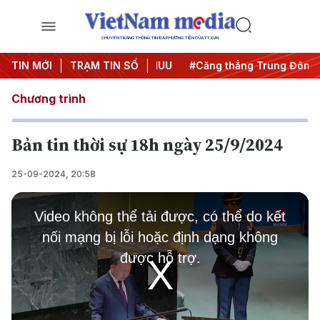
CHUYÊN TRANG THÔNG TIN ĐA PHƯƠNG TIỆN CỦA TTXVN
ày đêm
TIN MỚI
#Chống khai thác IUU
TRẠM TIN SỐ
#Căng thẳng Trung Đông
Chương trình
Bản tin thời sự 18h ngày 25/9/2024
25-09-2024, 20:58
This
is
Video không thể tải được, có thể do kết
a
modal
nối mạng bị lỗi hoặc định dạng không
window.
được hỗ trợ.
Play