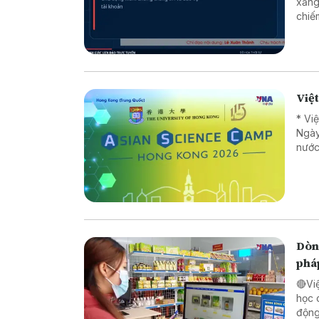
xăng
chiếm đoạt tài sản * 
* Lừ
Việ
* Vi
Ngày
nước
Dòng
phá
🔴Vi
học 
động lực ch