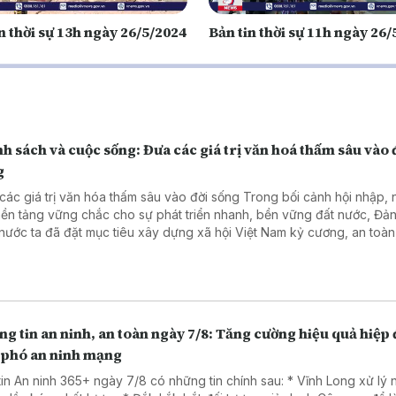
n thời sự 13h ngày 26/5/2024
Bản tin thời sự 11h ngày 26
h sách và cuộc sống: Đưa các giá trị văn hoá thấm sâu vào 
g
 giá trị văn hóa thấm sâu vào đời sống Trong bối cảnh hội nhập, nhằm
nền tảng vững chắc cho sự phát triển nhanh, bền vững đất nước, Đả
nước ta đã đặt mục tiêu xây dựng xã hội Việt Nam kỷ cương, an toàn
, hài hòa, phát triển, lấy người dân làm trung tâm, văn hóa là nền tản
 là trụ cột, kỷ cương là sức mạnh, khoa học, công nghệ, đổi mới sáng 
ển đổi số là động lực, niềm tin xã hội là thước đo và hạnh phúc của 
là mục tiêu cao nhất.
g tin an ninh, an toàn ngày 7/8: Tăng cường hiệu quả hiệp
 phó an ninh mạng
tin An ninh 365+ ngày 7/8 có những tin chính sau: * Vĩnh Long xử lý