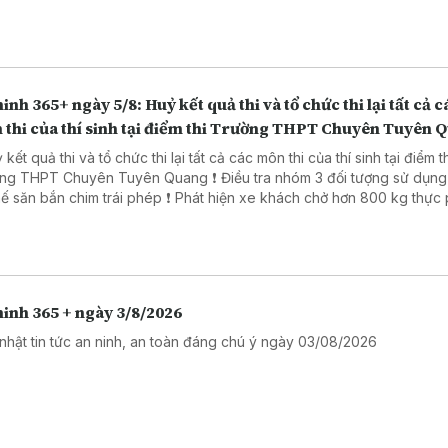
 công nghệ số 🔴 Đẩy mạnh chuyển đổi số trong thủ tục hành chính 
 Đồng Nai
inh 365+ ngày 5/8: Huỷ kết quả thi và tổ chức thi lại tất cả c
 thi của thí sinh tại điểm thi Trường THPT Chuyên Tuyên 
 kết quả thi và tổ chức thi lại tất cả các môn thi của thí sinh tại điểm t
PT Chuyên Tuyên Quang ❗ Điều tra nhóm 3 đối tượng sử dụng súng
ắn chim trái phép ❗ Phát hiện xe khách chở hơn 800 kg thực phẩm
ng rõ nguồn gốc. ❗ Khởi tố 16 đối tượng trong đường dây đánh bạc
trực tuyến nghìn tỷ ❗Cảnh báo các thủ đoạn lừa đảo mùa tựu trường
inh 365 + ngày 3/8/2026
nhật tin tức an ninh, an toàn đáng chú ý ngày 03/08/2026