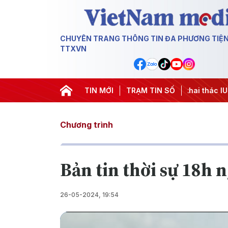
CHUYÊN TRANG THÔNG TIN ĐA PHƯƠNG TIỆ
TTXVN
#Chiến dịch 500 ngày đêm
TIN MỚI
#Chống khai thác IUU
TRẠM TIN SỐ
#Căng 
Chương trình
Bản tin thời sự 18h 
26-05-2024, 19:54