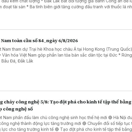
 dầu kém chất lượng * Đắk Lắk bắt đối tượng giả danh Công an để 
Ba tỉnh biên giới tăng cường đấu tranh với thuốc lá nhập lậu
a đảo dưới chiêu đăng ký giải chạy cho trẻ em.
t Nam toàn cầu số 84_ngày 6/8/2026
ệt Nam tham dự Trại hè Khoa học châu Á tại Hong Kong (Trung Quốc)
 Văn hóa Việt Nam góp phần lan tỏa bản sắc dân tộc tại Đức * Rừn
 Bầu Đá, Đắk Lắk
 chảy công nghệ 5/8: Tạo đột phá cho kinh tế tập thể bằng 
p công nghệ số
ệt Nam phấn đấu làm chủ công nghệ sinh học thế hệ mới 🔴 Hà Nội đ
công nghệ thành động lực tăng trưởng mới 🔴 Chuyển đổi số tiếp tục 
o tăng trưởng kinh tế 🔴 Tạo đột phá cho kinh tế tập thể bằng giải