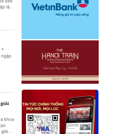
lừa đảo
 *
g ngập
giải
ưa khoa
tạo