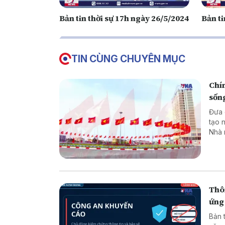
Bản tin thời sự 17h ngày 26/5/2024
Bản ti
TIN CÙNG CHUYÊN MỤC
Chín
sốn
Đưa các
tạo 
Nhà 
minh
luật
chuy
dân 
Thôn
ứng
Bản 