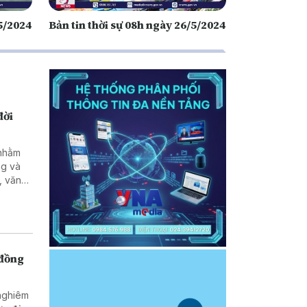
/5/2024
Bản tin thời sự 08h ngày 26/5/2024
đời
ng và
, văn
g, pháp
tạo và
nhân
 đồng
 nghiêm