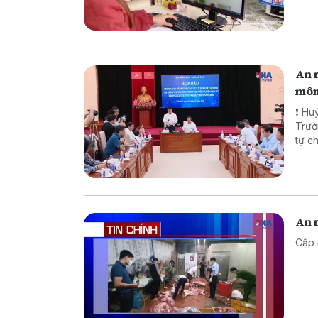
pháp
biên
An n
môn
❗ Huỷ
Trường TH
tự chế săn b
chế biến khô
An n
Cập 