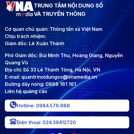
TRUNG TÂM NỘI DUNG SỐ
VÀ TRUYỀN THÔNG
Cơ quan chủ quản: Thông tấn xã Việt Nam
Chịu trách nhiệm:
Giám đốc: Lê Xuân Thành
Phó Giám đốc: Bùi Minh Thu, Hoàng Giang, Nguyễn
Quang Vũ
Địa chỉ: Số 33 Lê Thánh Tông, Hà Nội, VN
E-mail: quantrinoidungso@vnamedia.vn
Đường dây nóng: 0888 161 161
Liên hệ quảng cáo
Hotline: 0984.576.988
Điện thoại: 024.39412720