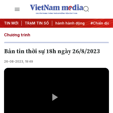
CHUYÊN TRANG THÔNG TIN ĐA PHƯƠNG TIỆN CỦA TTXVN
027
TIN MỚI
#Đưa Nghị quyết thành hành động
TRẠM TIN SỐ
#Chiến dịch 500 n
Chương trình
Bản tin thời sự 18h ngày 26/8/2023
26-08-2023, 19:49
Play