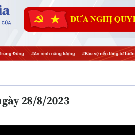
N CỦA
#An ninh năng lượng
#Bảo vệ nền tảng tư tưởng của Đảng
ngày 28/8/2023