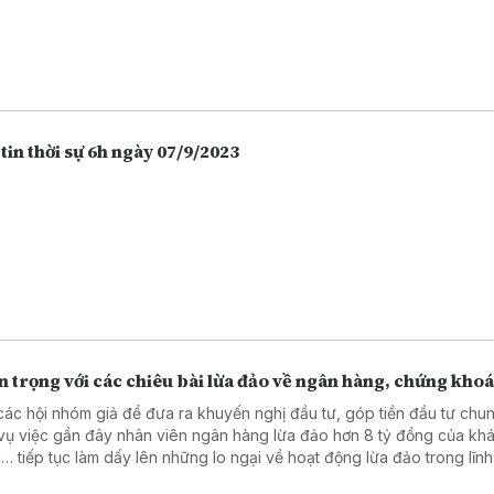
tin thời sự 6h ngày 07/9/2023
 trọng với các chiêu bài lừa đảo về ngân hàng, chứng kho
các hội nhóm giả để đưa ra khuyến nghị đầu tư, góp tiền đầu tư chu
vụ việc gần đây nhân viên ngân hàng lừa đảo hơn 8 tỷ đồng của kh
… tiếp tục làm dấy lên những lo ngại về hoạt động lừa đảo trong lĩn
 hàng, chứng khoán. Càng ngày người dân càng lựa chọn việc gửi t