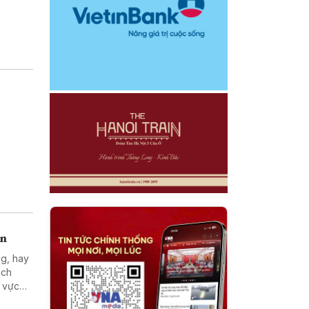
án
ng, hay
ách
h vực
iền vào