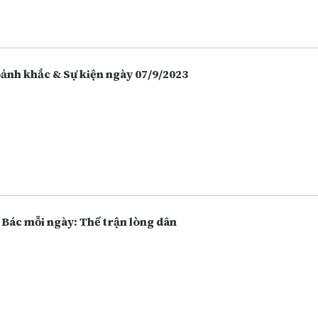
 hàng thay vì giữ tiền mặt hoặc bỏ tiền vào đầu tư nhiều hôn, và điề
 vô tình làm tăng lên các hoạt động lừa đảo.
Khoảnh khắc & Sự kiện ngày 07/9/2023
 Bác mỗi ngày: Thế trận lòng dân