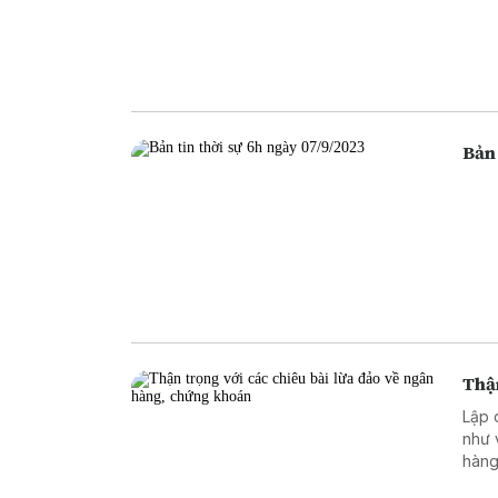
Bản 
Thận
Lập 
như 
hàng
ngân