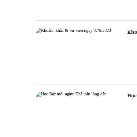
ngân
cũng
Học