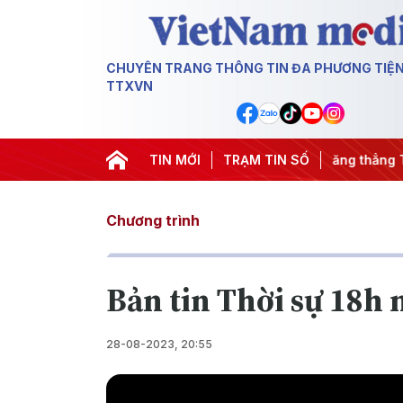
CHUYÊN TRANG THÔNG TIN ĐA PHƯƠNG TIỆ
TTXVN
ngày đêm
#Chống khai thác IUU
TIN MỚI
TRẠM TIN SỐ
#Căng thẳng Trung Đông
Chương trình
Bản tin Thời sự 18h 
28-08-2023, 20:55