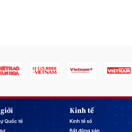
giới
Kinh tế
sự Quốc tế
Kinh tế số
sự
Bất động sản