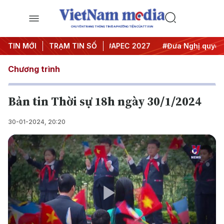
CHUYÊN TRANG THÔNG TIN ĐA PHƯƠNG TIỆN CỦA TTXVN
#Hội nghị Trung ương 3
TIN MỚI
TRẠM TIN SỐ
#APEC 2027
#Đưa Nghị quyết thà
Chương trình
Bản tin Thời sự 18h ngày 30/1/2024
30-01-2024, 20:20
Play