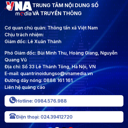
TRUNG TÂM NỘI DUNG SỐ
VÀ TRUYỀN THÔNG
Cơ quan chủ quản: Thông tấn xã Việt Nam
Chịu trách nhiệm:
Giám đốc: Lê Xuân Thành
Phó Giám đốc: Bùi Minh Thu, Hoàng Giang, Nguyễn
Quang Vũ
Địa chỉ: Số 33 Lê Thánh Tông, Hà Nội, VN
E-mail: quantrinoidungso@vnamedia.vn
Đường dây nóng: 0888 161 161
Liên hệ quảng cáo
Hotline: 0984.576.988
Điện thoại: 024.39412720