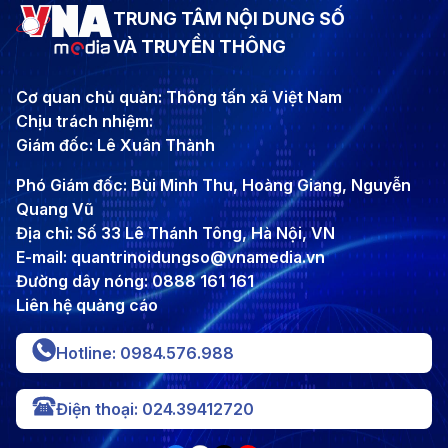
TRUNG TÂM NỘI DUNG SỐ
VÀ TRUYỀN THÔNG
Cơ quan chủ quản: Thông tấn xã Việt Nam
Chịu trách nhiệm:
Giám đốc: Lê Xuân Thành
Phó Giám đốc: Bùi Minh Thu, Hoàng Giang, Nguyễn
Quang Vũ
Địa chỉ: Số 33 Lê Thánh Tông, Hà Nội, VN
E-mail: quantrinoidungso@vnamedia.vn
Đường dây nóng: 0888 161 161
Liên hệ quảng cáo
Hotline: 0984.576.988
Điện thoại: 024.39412720