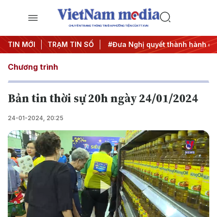
CHUYÊN TRANG THÔNG TIN ĐA PHƯƠNG TIỆN CỦA TTXVN
Trung ương 3
TIN MỚI
TRẠM TIN SỐ
#APEC 2027
#Đưa Nghị quyết thành hành độ
Chương trình
Bản tin thời sự 20h ngày 24/01/2024
24-01-2024, 20:25
Play