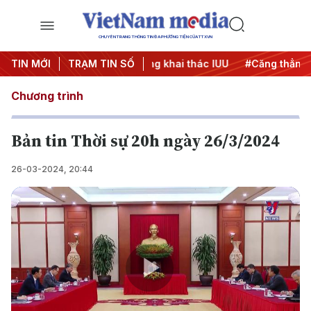
CHUYÊN TRANG THÔNG TIN ĐA PHƯƠNG TIỆN CỦA TTXVN
 500 ngày đêm
TIN MỚI
TRẠM TIN SỐ
#Chống khai thác IUU
#Căng thẳng Trung 
Chương trình
Bản tin Thời sự 20h ngày 26/3/2024
26-03-2024, 20:44
Play