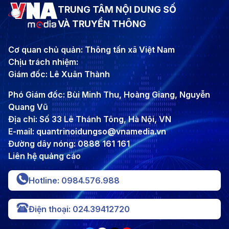
TRUNG TÂM NỘI DUNG SỐ
VÀ TRUYỀN THÔNG
Cơ quan chủ quản: Thông tấn xã Việt Nam
Chịu trách nhiệm:
Giám đốc: Lê Xuân Thành
Phó Giám đốc: Bùi Minh Thu, Hoàng Giang, Nguyễn
Quang Vũ
Địa chỉ: Số 33 Lê Thánh Tông, Hà Nội, VN
E-mail: quantrinoidungso@vnamedia.vn
Đường dây nóng: 0888 161 161
Liên hệ quảng cáo
Hotline: 0984.576.988
Điện thoại: 024.39412720