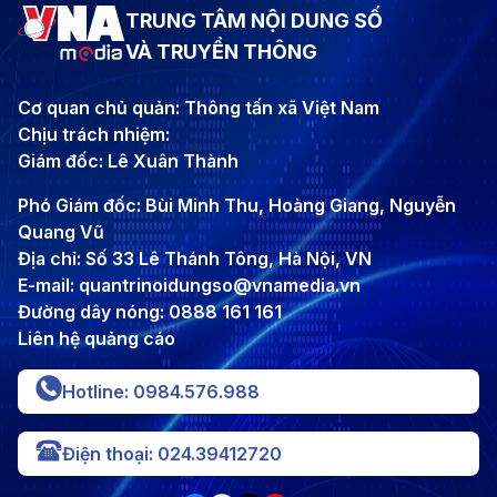
TRUNG TÂM NỘI DUNG SỐ
VÀ TRUYỀN THÔNG
Cơ quan chủ quản: Thông tấn xã Việt Nam
Chịu trách nhiệm:
Giám đốc: Lê Xuân Thành
Phó Giám đốc: Bùi Minh Thu, Hoàng Giang, Nguyễn
Quang Vũ
Địa chỉ: Số 33 Lê Thánh Tông, Hà Nội, VN
E-mail: quantrinoidungso@vnamedia.vn
Đường dây nóng: 0888 161 161
Liên hệ quảng cáo
Hotline: 0984.576.988
Điện thoại: 024.39412720