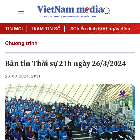
CHUYÊN TRANG THÔNG TIN ĐA PHƯƠNG TIỆN CỦA TTXVN
Nghị quyết thành hành động
TIN MỚI
TRẠM TIN SỐ
#Chiến dịch 500 ngày đêm
#
Chương trình
Bản tin Thời sự 21h ngày 26/3/2024
26-03-2024, 21:31
Play