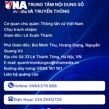
TRUNG TÂM NỘI DUNG SỐ
VÀ TRUYỀN THÔNG
Cơ quan chủ quản: Thông tấn xã Việt Nam
Chịu trách nhiệm:
Giám đốc: Lê Xuân Thành
Phó Giám đốc: Bùi Minh Thu, Hoàng Giang, Nguyễn
Quang Vũ
Địa chỉ: Số 33 Lê Thánh Tông, Hà Nội, VN
E-mail: quantrinoidungso@vnamedia.vn
Đường dây nóng: 0888 161 161
Liên hệ quảng cáo
Hotline: 0984.576.988
Điện thoại: 024.39412720