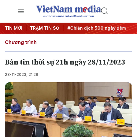
CHUYÊN TRANG THÔNG TIN ĐA PHƯƠNG TIỆN CỦA TTXVN
ghị quyết thành hành động
TIN MỚI
TRẠM TIN SỐ
#Chiến dịch 500 ngày đêm
#C
Chương trình
Bản tin thời sự 21h ngày 28/11/2023
28-11-2023, 21:28
Play