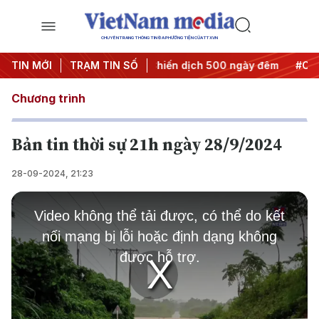
CHUYÊN TRANG THÔNG TIN ĐA PHƯƠNG TIỆN CỦA TTXVN
 thành hành động
TIN MỚI
TRẠM TIN SỐ
#Chiến dịch 500 ngày đêm
#Chống khai
Chương trình
Bản tin thời sự 21h ngày 28/9/2024
28-09-2024, 21:23
This
is
Video không thể tải được, có thể do kết
a
modal
nối mạng bị lỗi hoặc định dạng không
window.
được hỗ trợ.
Play