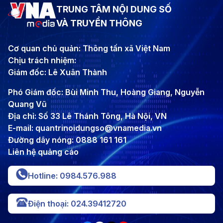
TRUNG TÂM NỘI DUNG SỐ
VÀ TRUYỀN THÔNG
Cơ quan chủ quản: Thông tấn xã Việt Nam
Chịu trách nhiệm:
Giám đốc: Lê Xuân Thành
Phó Giám đốc: Bùi Minh Thu, Hoàng Giang, Nguyễn
Quang Vũ
Địa chỉ: Số 33 Lê Thánh Tông, Hà Nội, VN
E-mail: quantrinoidungso@vnamedia.vn
Đường dây nóng: 0888 161 161
Liên hệ quảng cáo
Hotline: 0984.576.988
Điện thoại: 024.39412720