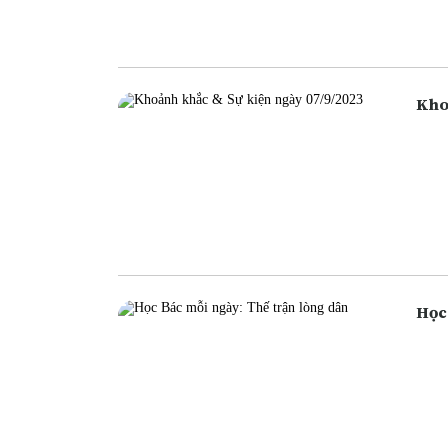
ngân
cũng
Học