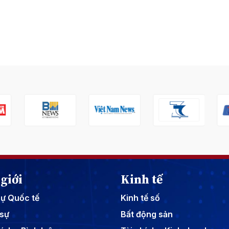
giới
Kinh tế
sự Quốc tế
Kinh tế số
sự
Bất động sản