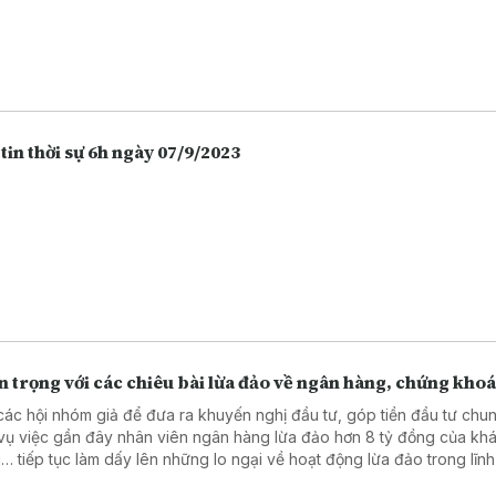
tin thời sự 6h ngày 07/9/2023
 trọng với các chiêu bài lừa đảo về ngân hàng, chứng kho
các hội nhóm giả để đưa ra khuyến nghị đầu tư, góp tiền đầu tư chu
vụ việc gần đây nhân viên ngân hàng lừa đảo hơn 8 tỷ đồng của kh
… tiếp tục làm dấy lên những lo ngại về hoạt động lừa đảo trong lĩn
 hàng, chứng khoán. Càng ngày người dân càng lựa chọn việc gửi t