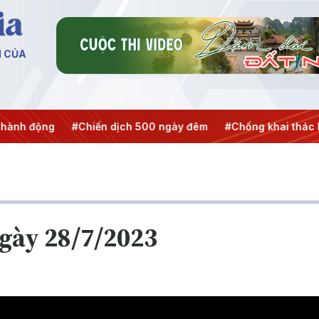
N CỦA
Chiến dịch 500 ngày đêm
#Chống khai thác IUU
#Căng th
ngày 28/7/2023