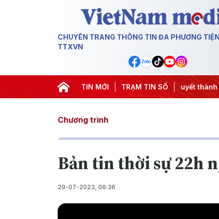
CHUYÊN TRANG THÔNG TIN ĐA PHƯƠNG TIỆ
TTXVN
ơng 3
#APEC 2027
TIN MỚI
#Đưa Nghị quyết thành hành động
TRẠM TIN SỐ
#
Chương trình
Bản tin thời sự 22h 
29-07-2023, 06:36