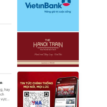
án
ng, hay
ách
h vực
iền vào