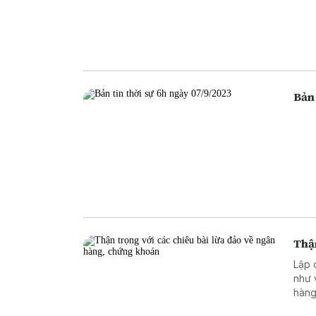
Bản 
Thận
Lập 
như 
hàng
ngân