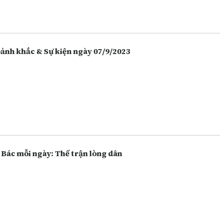
 hàng thay vì giữ tiền mặt hoặc bỏ tiền vào đầu tư nhiều hôn, và điề
 vô tình làm tăng lên các hoạt động lừa đảo.
Khoảnh khắc & Sự kiện ngày 07/9/2023
 Bác mỗi ngày: Thế trận lòng dân