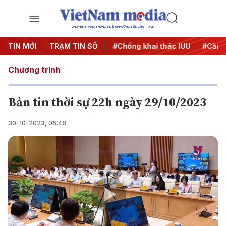
CHUYÊN TRANG THÔNG TIN ĐA PHƯƠNG TIỆN CỦA TTXVN
#Chiến dịch 500 ngày đêm
TIN MỚI
TRẠM TIN SỐ
#Chống khai thác IUU
#Căng 
Chương trình
Bản tin thời sự 22h ngày 29/10/2023
30-10-2023, 06:48
Play