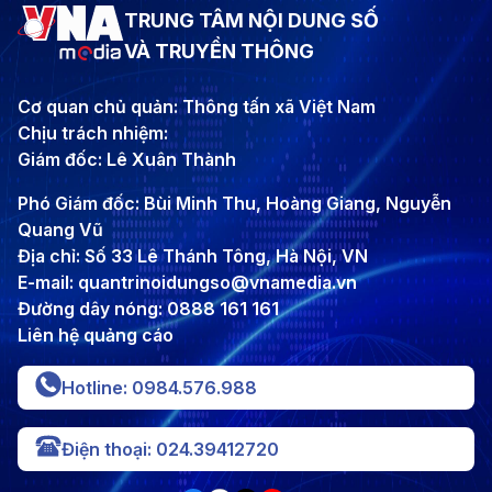
TRUNG TÂM NỘI DUNG SỐ
VÀ TRUYỀN THÔNG
Cơ quan chủ quản: Thông tấn xã Việt Nam
Chịu trách nhiệm:
Giám đốc: Lê Xuân Thành
Phó Giám đốc: Bùi Minh Thu, Hoàng Giang, Nguyễn
Quang Vũ
Địa chỉ: Số 33 Lê Thánh Tông, Hà Nội, VN
E-mail: quantrinoidungso@vnamedia.vn
Đường dây nóng: 0888 161 161
Liên hệ quảng cáo
Hotline: 0984.576.988
Điện thoại: 024.39412720