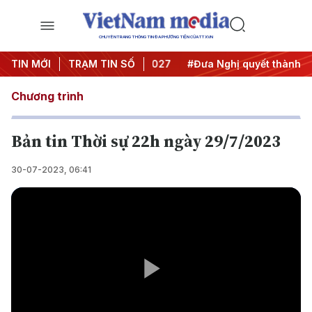
CHUYÊN TRANG THÔNG TIN ĐA PHƯƠNG TIỆN CỦA TTXVN
ghị Trung ương 3
TIN MỚI
TRẠM TIN SỐ
#APEC 2027
#Đưa Nghị quyết thành hàn
Chương trình
Bản tin Thời sự 22h ngày 29/7/2023
30-07-2023, 06:41
Play