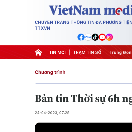
CHUYÊN TRANG THÔNG TIN ĐA PHƯƠNG TIỆ
TTXVN
êm
#Chống khai thác IUU
TIN MỚI
#Căng thẳng Trung Đông
TRẠM TIN SỐ
#An 
Chương trình
Bản tin Thời sự 6h n
24-04-2023, 07:28