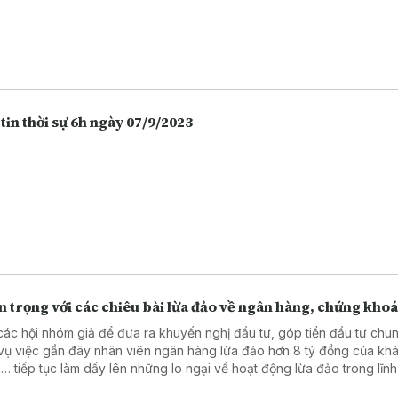
tin thời sự 6h ngày 07/9/2023
 trọng với các chiêu bài lừa đảo về ngân hàng, chứng kho
các hội nhóm giả để đưa ra khuyến nghị đầu tư, góp tiền đầu tư chu
vụ việc gần đây nhân viên ngân hàng lừa đảo hơn 8 tỷ đồng của kh
… tiếp tục làm dấy lên những lo ngại về hoạt động lừa đảo trong lĩn
 hàng, chứng khoán. Càng ngày người dân càng lựa chọn việc gửi t