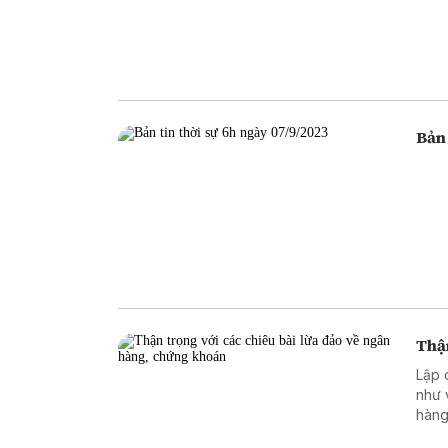
Bản 
Thận
Lập 
như 
hàng
ngân