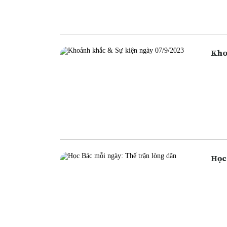
ngân
cũng
Học