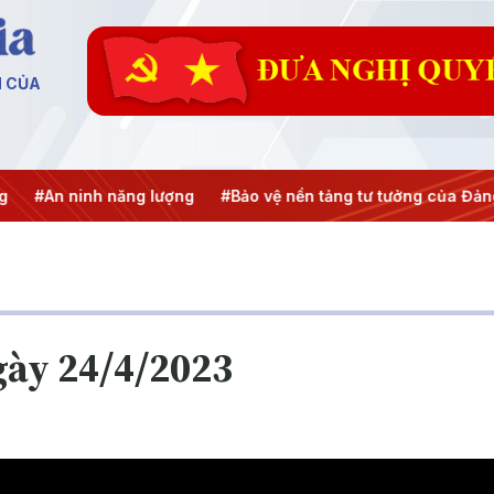
N CỦA
ninh năng lượng
#Bảo vệ nền tảng tư tưởng của Đảng
#Hội
gày 24/4/2023