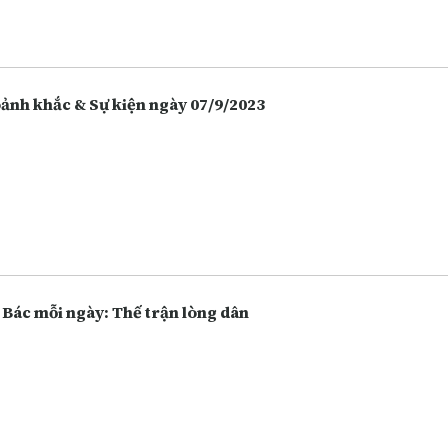
 hàng thay vì giữ tiền mặt hoặc bỏ tiền vào đầu tư nhiều hôn, và điề
 vô tình làm tăng lên các hoạt động lừa đảo.
Khoảnh khắc & Sự kiện ngày 07/9/2023
 Bác mỗi ngày: Thế trận lòng dân