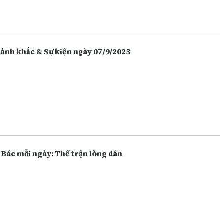
 hàng thay vì giữ tiền mặt hoặc bỏ tiền vào đầu tư nhiều hôn, và điề
 vô tình làm tăng lên các hoạt động lừa đảo.
Khoảnh khắc & Sự kiện ngày 07/9/2023
 Bác mỗi ngày: Thế trận lòng dân