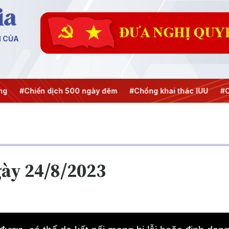
N CỦA
ến dịch 500 ngày đêm
#Chống khai thác IUU
#Căng thẳng
gày 24/8/2023