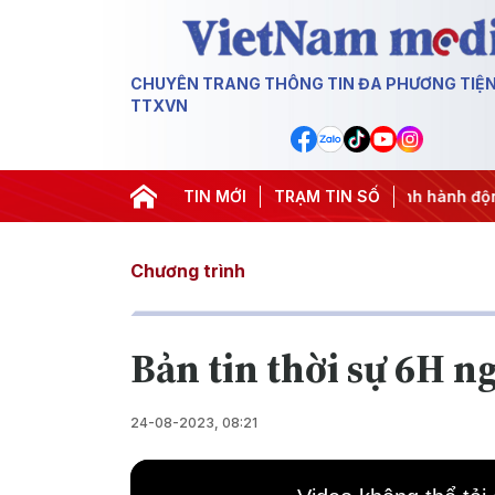
CHUYÊN TRANG THÔNG TIN ĐA PHƯƠNG TIỆ
TTXVN
 3
#APEC 2027
#Đưa Nghị quyết thành hành động
TIN MỚI
TRẠM TIN SỐ
#Chi
Chương trình
Bản tin thời sự 6H n
24-08-2023, 08:21
This
is