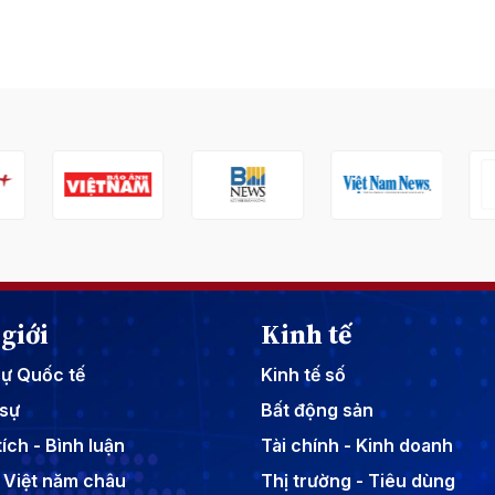
giới
Kinh tế
sự Quốc tế
Kinh tế số
sự
Bất động sản
ích - Bình luận
Tài chính - Kinh doanh
 Việt năm châu
Thị trường - Tiêu dùng