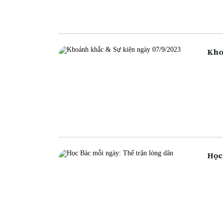
ngân
cũng
Học