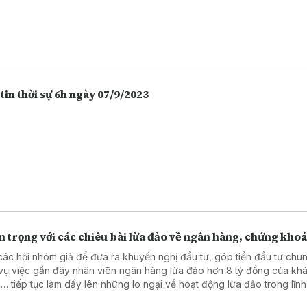
tin thời sự 6h ngày 07/9/2023
 trọng với các chiêu bài lừa đảo về ngân hàng, chứng kho
các hội nhóm giả để đưa ra khuyến nghị đầu tư, góp tiền đầu tư chu
vụ việc gần đây nhân viên ngân hàng lừa đảo hơn 8 tỷ đồng của kh
… tiếp tục làm dấy lên những lo ngại về hoạt động lừa đảo trong lĩn
 hàng, chứng khoán. Càng ngày người dân càng lựa chọn việc gửi t