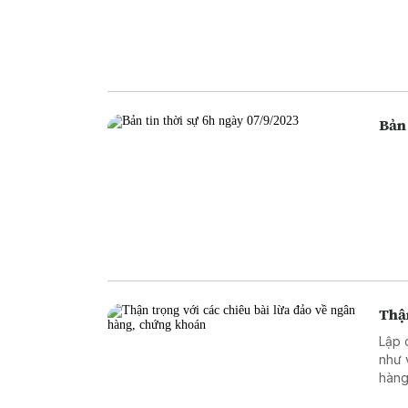
Bản 
Thận
Lập 
như 
hàng
ngân