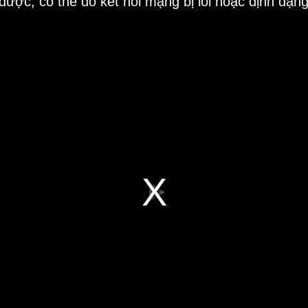
 được, có thể do kết nối mạng bị lỗi hoặc định dạn
Play
Video