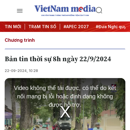
CHUYÊN TRANG THÔNG TIN ĐA PHƯƠNG TIỆN CỦA TTXVN
#Hội nghị Trung ương 3
TIN MỚI
TRẠM TIN SỐ
#APEC 2027
#Đưa Nghị quyết t
Chương trình
Bản tin thời sự 8h ngày 22/9/2024
22-09-2024, 10:28
This
is
Video không thể tải được, có thể do kết
a
modal
nối mạng bị lỗi hoặc định dạng không
window.
được hỗ trợ.
Play