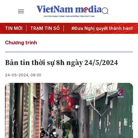
CHUYÊN TRANG THÔNG TIN ĐA PHƯƠNG TIỆN CỦA TTXVN
Trung ương 3
TIN MỚI
TRẠM TIN SỐ
#APEC 2027
#Đưa Nghị quyết thành hành đ
Chương trình
Bản tin thời sự 8h ngày 24/5/2024
24-05-2024, 09:30
Play