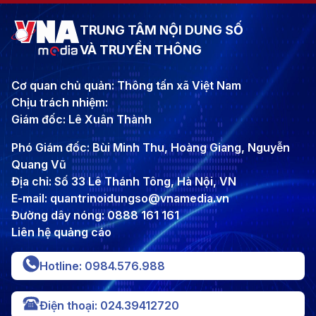
TRUNG TÂM NỘI DUNG SỐ
VÀ TRUYỀN THÔNG
Cơ quan chủ quản: Thông tấn xã Việt Nam
Chịu trách nhiệm:
Giám đốc: Lê Xuân Thành
Phó Giám đốc: Bùi Minh Thu, Hoàng Giang, Nguyễn
Quang Vũ
Địa chỉ: Số 33 Lê Thánh Tông, Hà Nội, VN
E-mail: quantrinoidungso@vnamedia.vn
Đường dây nóng: 0888 161 161
Liên hệ quảng cáo
Hotline: 0984.576.988
Điện thoại: 024.39412720