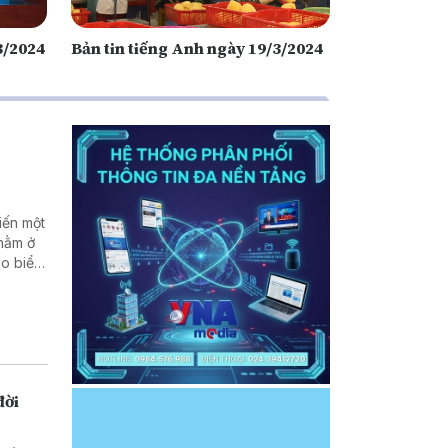
3/2024
Bản tin tiếng Anh ngày 19/3/2024
iến một
 nằm ở
eo biển
Hậu quả
nh về
ới các
đời