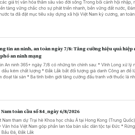
 giá trị văn hóa thấm sâu vào đời sống Trong bối cảnh hội nhập, nhằm
nền tảng vững chắc cho sự phát triển nhanh, bền vững đất nước, Đả
nước ta đã đặt mục tiêu xây dựng xã hội Việt Nam kỷ cương, an toàn
, hài hòa, phát triển, lấy người dân làm trung tâm, văn hóa là nền tản
 là trụ cột, kỷ cương là sức mạnh, khoa học, công nghệ, đổi mới sáng 
ển đổi số là động lực, niềm tin xã hội là thước đo và hạnh phúc của 
là mục tiêu cao nhất.
g tin an ninh, an toàn ngày 7/8: Tăng cường hiệu quả hiệp
 phó an ninh mạng
tin An ninh 365+ ngày 7/8 có những tin chính sau: * Vĩnh Long xử lý
 dầu kém chất lượng * Đắk Lắk bắt đối tượng giả danh Công an để 
Ba tỉnh biên giới tăng cường đấu tranh với thuốc lá nhập lậu
a đảo dưới chiêu đăng ký giải chạy cho trẻ em.
t Nam toàn cầu số 84_ngày 6/8/2026
ệt Nam tham dự Trại hè Khoa học châu Á tại Hong Kong (Trung Quốc)
 Văn hóa Việt Nam góp phần lan tỏa bản sắc dân tộc tại Đức * Rừn
 Bầu Đá, Đắk Lắk