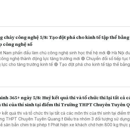
 chảy công nghệ 5/8: Tạo đột phá cho kinh tế tập thể bằng 
p công nghệ số
ệt Nam phấn đấu làm chủ công nghệ sinh học thế hệ mới 🔴 Hà Nội đ
công nghệ thành động lực tăng trưởng mới 🔴 Chuyển đổi số tiếp tục 
o tăng trưởng kinh tế 🔴 Tạo đột phá cho kinh tế tập thể bằng giải
 công nghệ số 🔴 Đẩy mạnh chuyển đổi số trong thủ tục hành chính 
 Đồng Nai
inh 365+ ngày 5/8: Huỷ kết quả thi và tổ chức thi lại tất cả c
 thi của thí sinh tại điểm thi Trường THPT Chuyên Tuyên 
 kết quả thi và tổ chức thi lại tất cả các môn thi của thí sinh tại điểm t
PT Chuyên Tuyên Quang ❗ Điều tra nhóm 3 đối tượng sử dụng súng
ắn chim trái phép ❗ Phát hiện xe khách chở hơn 800 kg thực phẩm