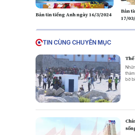
Bản t
Bản tin tiếng Anh ngày 16/3/2024
17/03
TIN CÙNG CHUYÊN MỤC
Thế 
Nhữn
thảm
bờ b
hoặc
là g
thân
phón
Chín
sốn