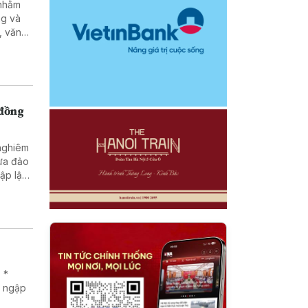
ng và
, văn
g, pháp
tạo và
nhân
 đồng
 nghiêm
lừa đảo
 *
g ngập