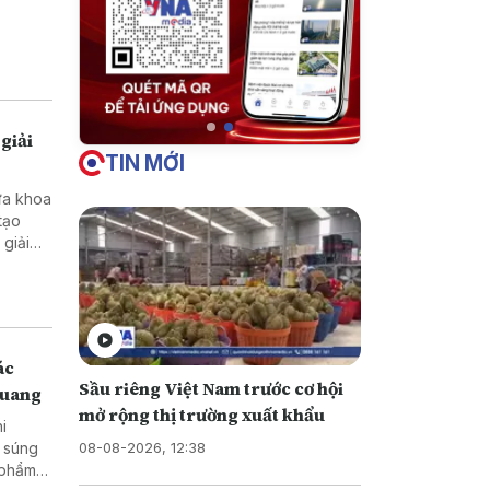
giải
TIN MỚI
ưa khoa
tạo
ở vùng
ác
Sầu riêng Việt Nam trước cơ hội
Quang
mở rộng thị trường xuất khẩu
hi
08-08-2026, 12:38