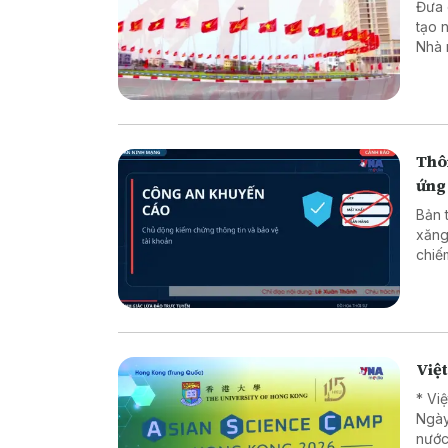
Đưa các
tạo 
Nhà 
minh
luật
chuy
dân 
Thôn
ứng
Bản 
xăng
chiếm đoạt tài sản * 
* Lừ
Việ
* Vi
Ngày
nước