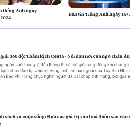
in tiếng Anh ngày
Bản tin Tiếng Anh ngày 18/
/2024
giới 360 độ: Thảm kịch Ceuta - Nỗi đau nơi cửa ngõ châu Âu
g ngày cuối tháng 7, đầu tháng 8, cả thế giới rúng động khi chứng k
 kịch nhân đạo tại Ceuta - vùng lãnh thổ hải ngoại của Tây Ban Nha
iển Bắc Phi. Hàng chục nghìn người đã bất chấp tính mạng, bơi qua 
 trèo qua những hàng rào dây thép gai để tìm đường vào châu Âu. 
ần 100 người đã thiệt mạng và mất tích, để lại một bức tranh đầy ám ả
 phận của những người nhập cư bất hợp pháp. Chương trình kết nối v
g viên TTTXVN tại châu Âu để tìm hiểu rõ hơn về thảm kịch này.
h sách và cuộc sống: Đưa các giá trị văn hoá thấm sâu vào 
g