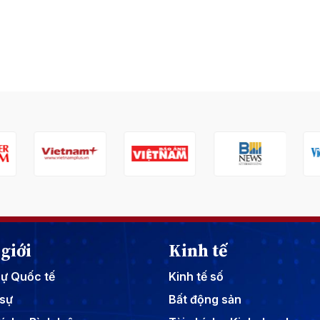
giới
Kinh tế
sự Quốc tế
Kinh tế số
sự
Bất động sản