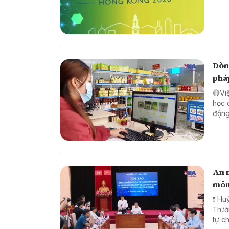
Dòng
phá
🔴Vi
học 
động lực ch
pháp
biên
An n
môn
❗ Huỷ
Trường TH
tự chế săn b