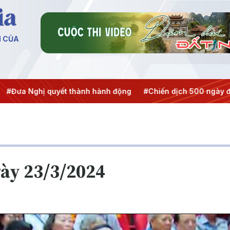
N CỦA
ghị quyết thành hành động
#Chiến dịch 500 ngày đêm
#C
gày 23/3/2024