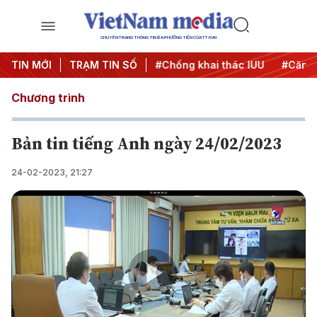
CHUYÊN TRANG THÔNG TIN ĐA PHƯƠNG TIỆN CỦA TTXVN
#Chiến dịch 500 ngày đêm
TIN MỚI
TRẠM TIN SỐ
#Chống khai thác IUU
#Căng 
Chương trình
Bản tin tiếng Anh ngày 24/02/2023
24-02-2023, 21:27
Play