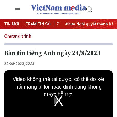
CHUYÊN TRANG THÔNG TIN ĐA PHƯƠNG TIỆN CỦA TTXVN
ị Trung ương 3
TIN MỚI
TRẠM TIN SỐ
#APEC 2027
#Đưa Nghị quyết thành hành 
Chương trình
Bản tin tiếng Anh ngày 24/8/2023
24-08-2023, 22:13
This
is
Video không thể tải được, có thể do kết
a
modal
nối mạng bị lỗi hoặc định dạng không
window.
được hỗ trợ.
Play