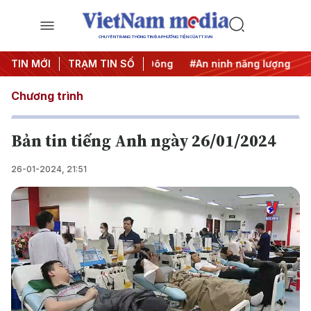
CHUYÊN TRANG THÔNG TIN ĐA PHƯƠNG TIỆN CỦA TTXVN
IUU
TIN MỚI
#Căng thẳng Trung Đông
TRẠM TIN SỐ
#An ninh năng lượng
#Bảo
Chương trình
Bản tin tiếng Anh ngày 26/01/2024
26-01-2024, 21:51
Play