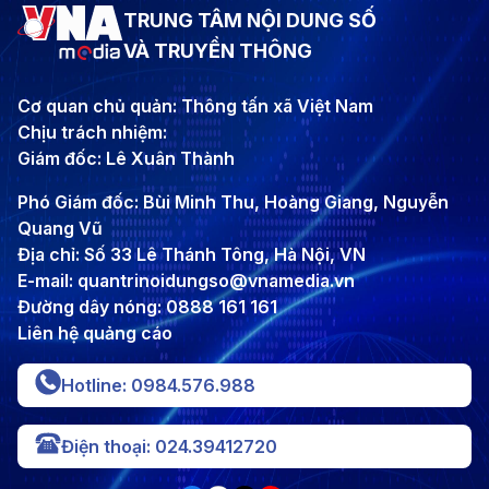
TRUNG TÂM NỘI DUNG SỐ
VÀ TRUYỀN THÔNG
Cơ quan chủ quản: Thông tấn xã Việt Nam
Chịu trách nhiệm:
Giám đốc: Lê Xuân Thành
Phó Giám đốc: Bùi Minh Thu, Hoàng Giang, Nguyễn
Quang Vũ
Địa chỉ: Số 33 Lê Thánh Tông, Hà Nội, VN
E-mail: quantrinoidungso@vnamedia.vn
Đường dây nóng: 0888 161 161
Liên hệ quảng cáo
Hotline: 0984.576.988
Điện thoại: 024.39412720