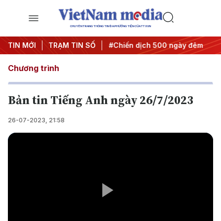
CHUYÊN TRANG THÔNG TIN ĐA PHƯƠNG TIỆN CỦA TTXVN
ghị quyết thành hành động
TIN MỚI
TRẠM TIN SỐ
#Chiến dịch 500 ngày đêm
#
Chương trình
Bản tin Tiếng Anh ngày 26/7/2023
26-07-2023, 21:58
Play