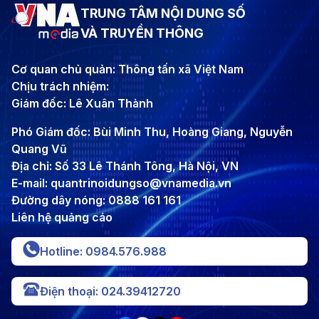
TRUNG TÂM NỘI DUNG SỐ
VÀ TRUYỀN THÔNG
Cơ quan chủ quản: Thông tấn xã Việt Nam
Chịu trách nhiệm:
Giám đốc: Lê Xuân Thành
Phó Giám đốc: Bùi Minh Thu, Hoàng Giang, Nguyễn
Quang Vũ
Địa chỉ: Số 33 Lê Thánh Tông, Hà Nội, VN
E-mail: quantrinoidungso@vnamedia.vn
Đường dây nóng: 0888 161 161
Liên hệ quảng cáo
Hotline: 0984.576.988
Điện thoại: 024.39412720