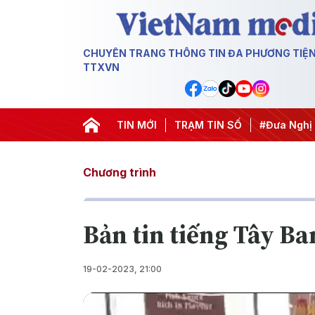
CHUYÊN TRANG THÔNG TIN ĐA PHƯƠNG TIỆ
TTXVN
ghị Trung ương 3
#APEC 2027
TIN MỚI
TRẠM TIN SỐ
#Đưa Nghị quyết thành hàn
Chương trình
Bản tin tiếng Tây B
19-02-2023, 21:00