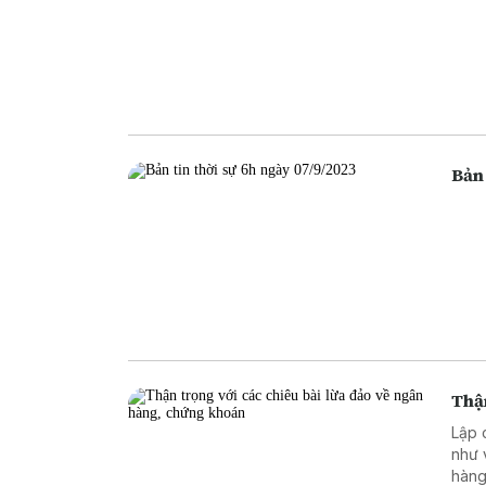
Bản 
Thận
Lập 
như 
hàng