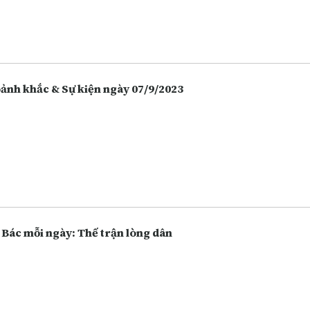
 hàng, chứng khoán. Càng ngày người dân càng lựa chọn việc gửi t
 hàng thay vì giữ tiền mặt hoặc bỏ tiền vào đầu tư nhiều hôn, và điề
 vô tình làm tăng lên các hoạt động lừa đảo.
Khoảnh khắc & Sự kiện ngày 07/9/2023
 Bác mỗi ngày: Thế trận lòng dân