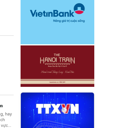
án
ng, hay
ách
h vực