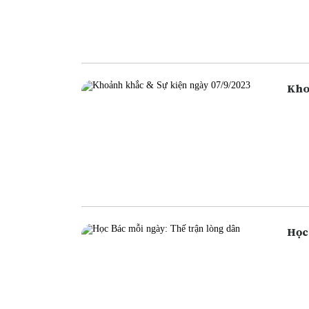
ngân
ngân
cũng
Học