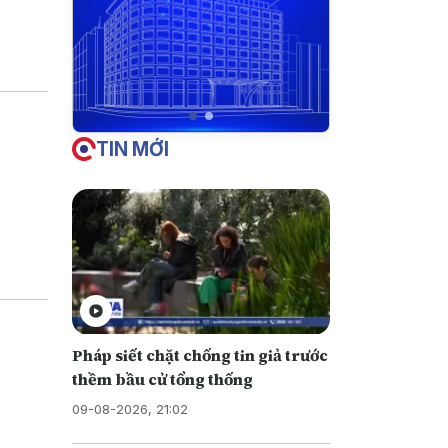
iền vào
u này
TIN MỚI
Pháp siết chặt chống tin giả trước
thềm bầu cử tổng thống
09-08-2026, 21:02