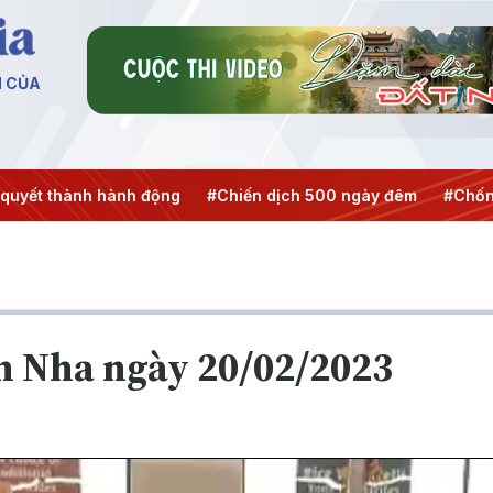
N CỦA
h động
#Chiến dịch 500 ngày đêm
#Chống khai thác IUU
an Nha ngày 20/02/2023