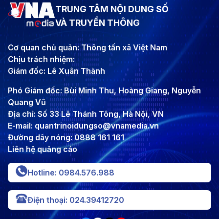
TRUNG TÂM NỘI DUNG SỐ
VÀ TRUYỀN THÔNG
Cơ quan chủ quản: Thông tấn xã Việt Nam
Chịu trách nhiệm:
Giám đốc: Lê Xuân Thành
Phó Giám đốc: Bùi Minh Thu, Hoàng Giang, Nguyễn
Quang Vũ
Địa chỉ: Số 33 Lê Thánh Tông, Hà Nội, VN
E-mail: quantrinoidungso@vnamedia.vn
Đường dây nóng: 0888 161 161
Liên hệ quảng cáo
Hotline: 0984.576.988
Điện thoại: 024.39412720