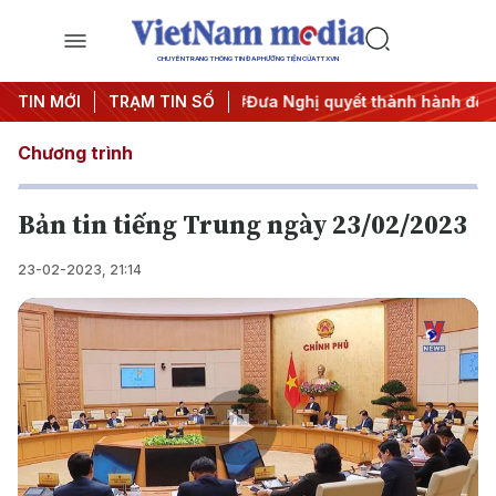
CHUYÊN TRANG THÔNG TIN ĐA PHƯƠNG TIỆN CỦA TTXVN
ng 3
TIN MỚI
#APEC 2027
TRẠM TIN SỐ
#Đưa Nghị quyết thành hành động
#C
Chương trình
Bản tin tiếng Trung ngày 23/02/2023
23-02-2023, 21:14
Play