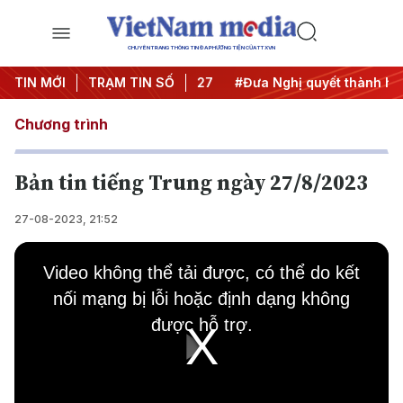
CHUYÊN TRANG THÔNG TIN ĐA PHƯƠNG TIỆN CỦA TTXVN
hị Trung ương 3
TIN MỚI
TRẠM TIN SỐ
#APEC 2027
#Đưa Nghị quyết thành hành
Chương trình
Bản tin tiếng Trung ngày 27/8/2023
27-08-2023, 21:52
This
is
Video không thể tải được, có thể do kết
a
modal
nối mạng bị lỗi hoặc định dạng không
window.
được hỗ trợ.
Play