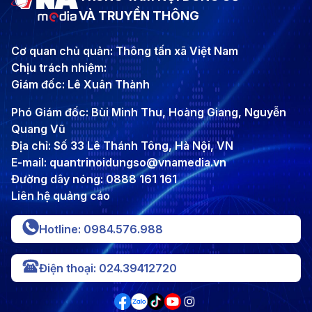
VÀ TRUYỀN THÔNG
Cơ quan chủ quản: Thông tấn xã Việt Nam
Chịu trách nhiệm:
Giám đốc: Lê Xuân Thành
Phó Giám đốc: Bùi Minh Thu, Hoàng Giang, Nguyễn
Quang Vũ
Địa chỉ: Số 33 Lê Thánh Tông, Hà Nội, VN
E-mail: quantrinoidungso@vnamedia.vn
Đường dây nóng: 0888 161 161
Liên hệ quảng cáo
Hotline: 0984.576.988
Điện thoại: 024.39412720