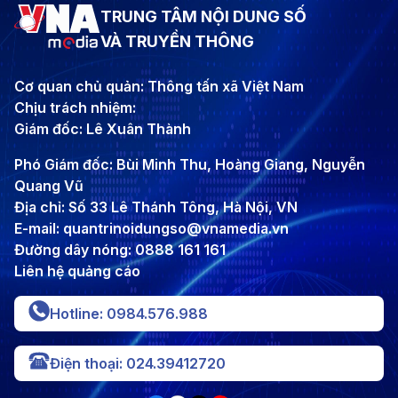
TRUNG TÂM NỘI DUNG SỐ
VÀ TRUYỀN THÔNG
Cơ quan chủ quản: Thông tấn xã Việt Nam
Chịu trách nhiệm:
Giám đốc: Lê Xuân Thành
Phó Giám đốc: Bùi Minh Thu, Hoàng Giang, Nguyễn
Quang Vũ
Địa chỉ: Số 33 Lê Thánh Tông, Hà Nội, VN
E-mail: quantrinoidungso@vnamedia.vn
Đường dây nóng: 0888 161 161
Liên hệ quảng cáo
Hotline: 0984.576.988
Điện thoại: 024.39412720