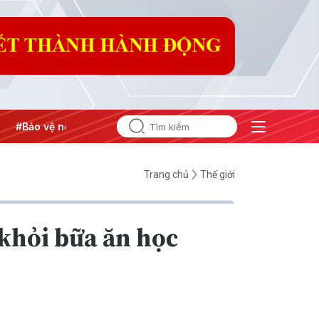
 nền tảng tư tưởng của Đảng
#Hội nghị Trung ương 3
Trang chủ
Thế giới
 khỏi bữa ăn học