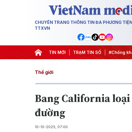
CHUYÊN TRANG THÔNG TIN ĐA PHƯƠNG TIỆ
TTXVN
nh động
#Chiến dịch 500 ngày đêm
TIN MỚI
TRẠM TIN SỐ
#Chống khai thác IUU
Thế giới
Bang California loại
đường
10-10-2025, 07:00