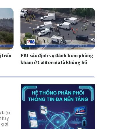
ị trấn
FBI xác định vụ đánh bom phòng
khám ở California là khủng bố
c biện
ư hay
giới.