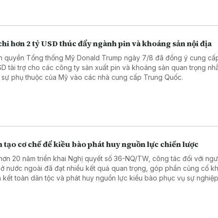
hi hơn 2 tỷ USD thúc đẩy ngành pin và khoáng sản nội địa
h quyền Tổng thống Mỹ Donald Trump ngày 7/8 đã đồng ý cung cấ
SD tài trợ cho các công ty sản xuất pin và khoáng sản quan trọng n
 sự phụ thuộc của Mỹ vào các nhà cung cấp Trung Quốc.
 tạo cơ chế để kiều bào phát huy nguồn lực chiến lược
hơn 20 năm triển khai Nghị quyết số 36-NQ/TW, công tác đối với ngườ
ở nước ngoài đã đạt nhiều kết quả quan trọng, góp phần củng cố kh
 kết toàn dân tộc và phát huy nguồn lực kiều bào phục vụ sự nghiệ
, bảo vệ Tổ quốc.