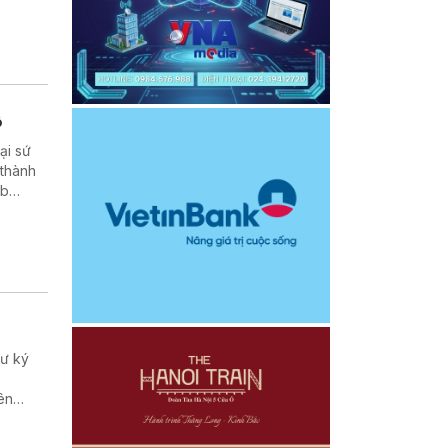
ộ
ại sứ
 thành
ub
hư ký
ên