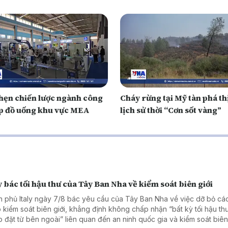
hẹn chiến lược ngành công
Cháy rừng tại Mỹ tàn phá th
p đồ uống khu vực MEA
lịch sử thời “Cơn sốt vàng”
y bác tối hậu thư của Tây Ban Nha về kiểm soát biên giới
h phủ Italy ngày 7/8 bác yêu cầu của Tây Ban Nha về việc dỡ bỏ cá
 kiểm soát biên giới, khẳng định không chấp nhận “bất kỳ tối hậu th
p đặt từ bên ngoài” liên quan đến an ninh quốc gia và kiểm soát biên 