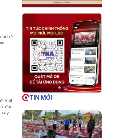
p hơn 2
hằm
TIN MỚI
i Việt
ối đại
p xây