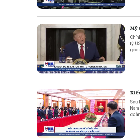
Mỹ c
Chín
tỷ U
giảm
Kiến
Sau 
Nam 
đoàn
dựng