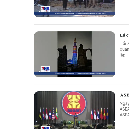
Lá c
Tối 
quán
lập 
Mina
ASE
Ngày
ASEA
ASEA
ASEA