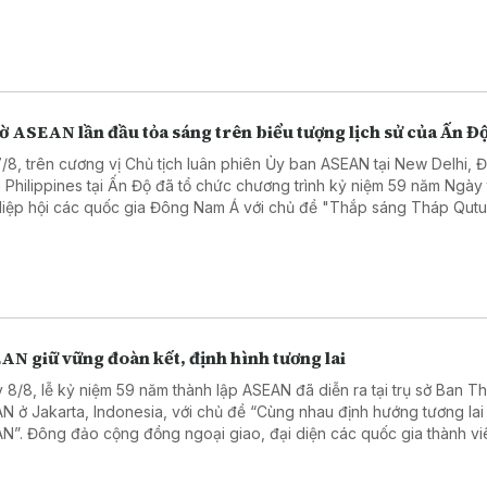
ờ ASEAN lần đầu tỏa sáng trên biểu tượng lịch sử của Ấn Đ
7/8, trên cương vị Chủ tịch luân phiên Ủy ban ASEAN tại New Delhi, Đ
 Philippines tại Ấn Độ đã tổ chức chương trình kỷ niệm 59 năm Ngày
Hiệp hội các quốc gia Đông Nam Á với chủ đề "Thắp sáng Tháp Qut
r bằng Lá cờ ASEAN".
AN giữ vững đoàn kết, định hình tương lai
 8/8, lễ kỷ niệm 59 năm thành lập ASEAN đã diễn ra tại trụ sở Ban T
N ở Jakarta, Indonesia, với chủ đề “Cùng nhau định hướng tương lai
N”. Đông đảo cộng đồng ngoại giao, đại diện các quốc gia thành vi
N, các tổ chức và trung tâm ASEAN, cùng các đối tác đã tham dự.