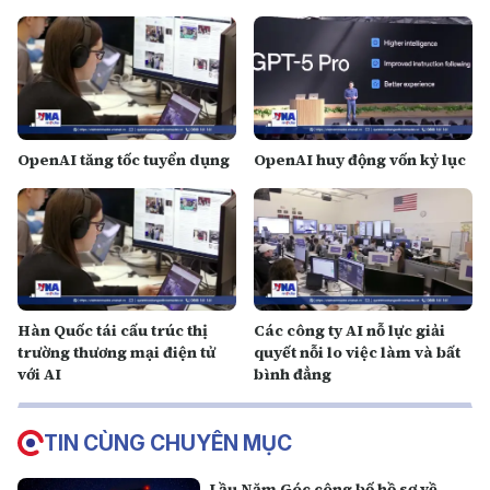
OpenAI tăng tốc tuyển dụng
OpenAI huy động vốn kỷ lục
Hàn Quốc tái cấu trúc thị
Các công ty AI nỗ lực giải
trường thương mại điện tử
quyết nỗi lo việc làm và bất
với AI
bình đẳng
TIN CÙNG CHUYÊN MỤC
Lầu Năm Góc công bố hồ sơ về