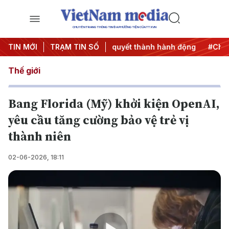
CHUYÊN TRANG THÔNG TIN ĐA PHƯƠNG TIỆN CỦA TTXVN
 2027
TIN MỚI
#Đưa Nghị quyết thành hành động
TRẠM TIN SỐ
#Chiến dịch 50
Thế giới
Bang Florida (Mỹ) khởi kiện OpenAI,
yêu cầu tăng cường bảo vệ trẻ vị
thành niên
02-06-2026, 18:11