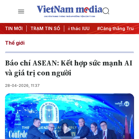
CHUYÊN TRANG THÔNG TIN ĐA PHƯƠNG TIỆN CỦA TTXVN
 ngày đêm
TIN MỚI
#Chống khai thác IUU
TRẠM TIN SỐ
#Căng thẳng Trung Đôn
Thế giới
Báo chí ASEAN: Kết hợp sức mạnh AI
và giá trị con người
28-04-2026, 11:37