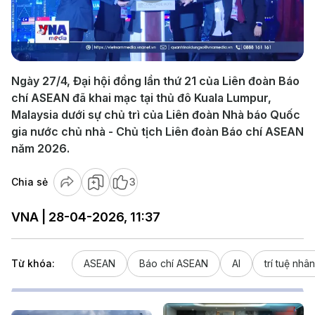
Play
Video
Ngày 27/4, Đại hội đồng lần thứ 21 của Liên đoàn Báo
chí ASEAN đã khai mạc tại thủ đô Kuala Lumpur,
Malaysia dưới sự chủ trì của Liên đoàn Nhà báo Quốc
gia nước chủ nhà - Chủ tịch Liên đoàn Báo chí ASEAN
năm 2026.
Chia sẻ
3
VNA | 28-04-2026, 11:37
Từ khóa:
ASEAN
Báo chí ASEAN
AI
trí tuệ nhân