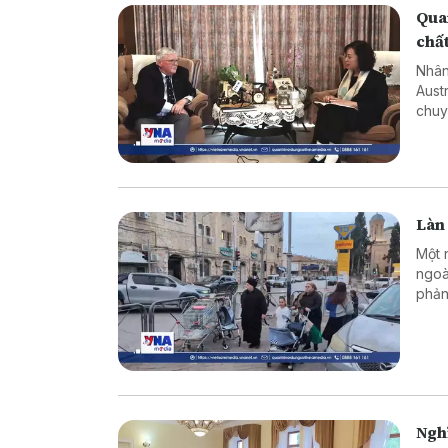
Quan
chấ
Nhân
Aust
chuy
về ý
diện
Làn 
Một 
ngoà
phản
Nghĩ