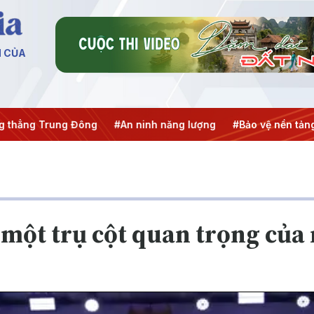
N CỦA
ng Trung Đông
#An ninh năng lượng
#Bảo vệ nền tảng tư 
 một trụ cột quan trọng của