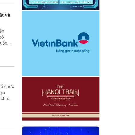
ất và
yễn
có
quốc
tổ chức
gia
 cho
 lực