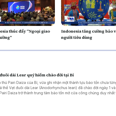
esia thúc đẩy “Ngoại giao
Indonesia tăng cường bảo 
cường”
người tiêu dùng
đuôi dài Lear quý hiếm chào đời tại Bỉ
 thú Pairi Daiza của Bỉ, vừa ghi nhận một thành tựu bảo tồn chưa từn
cá thể Vẹt đuôi dài Lear (Anodorhynchus leari) đã chào đời ngày 1 và 
Pairi Daiza trở thành trung tâm bảo tồn mở cửa công chúng duy nhất 
giới nhân giống thành công cả ba loài vẹt đuôi dài xanh còn tồn tại trê