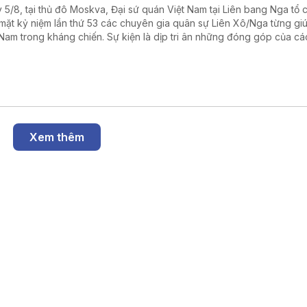
 5/8, tại thủ đô Moskva, Đại sứ quán Việt Nam tại Liên bang Nga tổ 
mặt kỷ niệm lần thứ 53 các chuyên gia quân sự Liên Xô/Nga từng gi
 Nam trong kháng chiến. Sự kiện là dịp tri ân những đóng góp của cá
ên gia quân sự Liên Xô, đồng thời khẳng định tình hữu nghị truyền t
 hệ Đối tác chiến lược toàn diện Việt Nam - Liên bang Nga.
Xem thêm