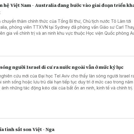
 hệ Việt Nam - Australia đang bước vào giai đoạn triển kh
t
 chuyến thăm chính thức của Tổng Bí thư, Chủ tịch nước Tô Lâm tới
ralia, phóng viên TTXVN tại Sydney đã phỏng vấn Giáo sư Carl Thay
ên gia về chính trị và an ninh khu vực thuộc Học viện Quốc phòng Aus
 nghĩa chuyến thăm, cũng như triển vọng quan hệ Đối tác Chiến lược
 giữa hai nước.
sóng người Israel di cư ra nước ngoài vẫn ở mức kỷ lục
nghiên cứu mới của Đại học Tel Aviv cho thấy làn sóng người Israel 
i sinh sống hoặc lưu trú dài hạn tiếp tục duy trì ở mức cao trong năm
 ánh những tác động kéo dài của bất ổn an ninh, kinh tế và chính trị.
a tình sắt son Việt - Nga