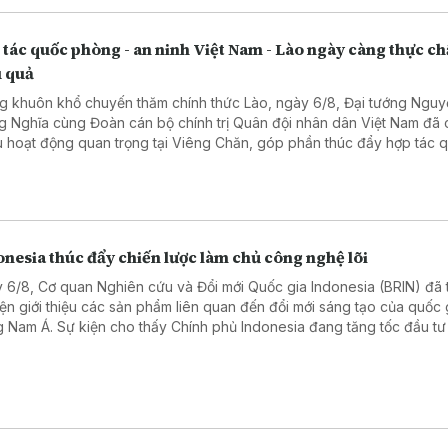
tác quốc phòng - an ninh Việt Nam - Lào ngày càng thực ch
u quả
g khuôn khổ chuyến thăm chính thức Lào, ngày 6/8, Đại tướng Ngu
g Nghĩa cùng Đoàn cán bộ chính trị Quân đội nhân dân Việt Nam đã 
u hoạt động quan trọng tại Viêng Chăn, góp phần thúc đẩy hợp tác 
g - an ninh giữa hai nước ngày càng thực chất, hiệu quả.
nesia thúc đẩy chiến lược làm chủ công nghệ lõi
 6/8, Cơ quan Nghiên cứu và Đổi mới Quốc gia Indonesia (BRIN) đã 
iện giới thiệu các sản phẩm liên quan đến đổi mới sáng tạo của quốc 
 Nam Á. Sự kiện cho thấy Chính phủ Indonesia đang tăng tốc đầu tư
 học, công nghệ và giáo dục, coi đây là nền tảng để nâng cao năng
 tranh quốc gia trong những thập kỷ tới.