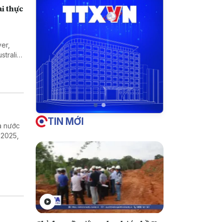
ai thực
er,
tralia,
 Toàn
TIN MỚI
ra nước
 2025,