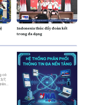
vệ
Indonesia thúc đẩy đoàn kết
trong đa dạng
g có:
3/7,
trên
n Trái