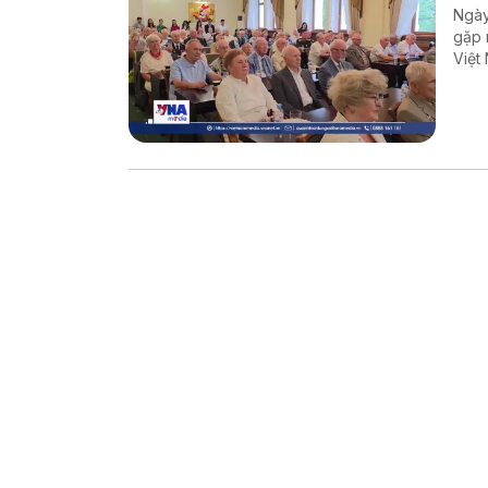
Ngày
gặp 
Việt
chuy
quan