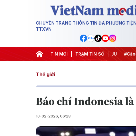
CHUYÊN TRANG THÔNG TIN ĐA PHƯƠNG TIỆ
TTXVN
hiến dịch 500 ngày đêm
TIN MỚI
#Chống khai thác IUU
TRẠM TIN SỐ
#Căng thẳ
Thế giới
Báo chí Indonesia là
10-02-2026, 06:28