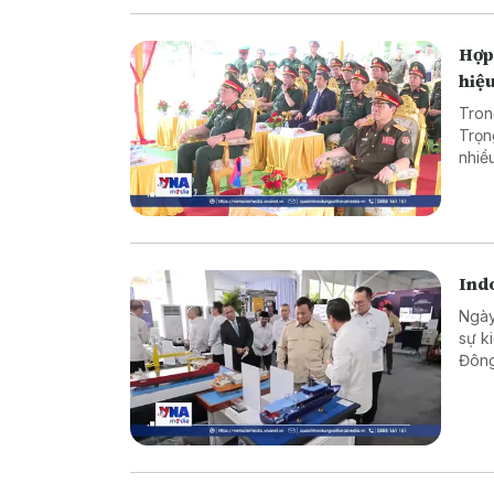
Hợp 
hiệ
Tron
Trọn
nhiề
phòn
Indo
Ngày
sự k
Đông
khoa
cạnh