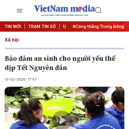
CHUYÊN TRANG THÔNG TIN ĐA PHƯƠNG TIỆN CỦA TTXVN
y đêm
TIN MỚI
#Chống khai thác IUU
TRẠM TIN SỐ
#Căng thẳng Trung Đông
#
Xã hội
Bảo đảm an sinh cho người yếu thế
dịp Tết Nguyên đán
13-02-2026, 17:47