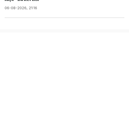
06-08-2026, 21:16
TRUNG TÂM NỘI DUNG SỐ
VÀ TRUYỀN THÔNG
Cơ quan chủ quản: Thông tấn xã Việt Nam
Chịu trách nhiệm: