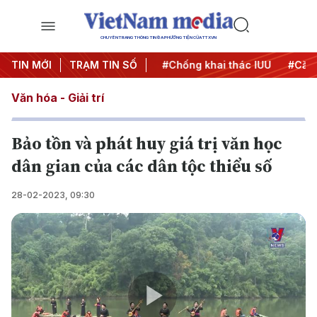
CHUYÊN TRANG THÔNG TIN ĐA PHƯƠNG TIỆN CỦA TTXVN
#Chiến dịch 500 ngày đêm
TIN MỚI
TRẠM TIN SỐ
#Chống khai thác IUU
#Căng
Văn hóa - Giải trí
Bảo tồn và phát huy giá trị văn học
dân gian của các dân tộc thiểu số
28-02-2023, 09:30