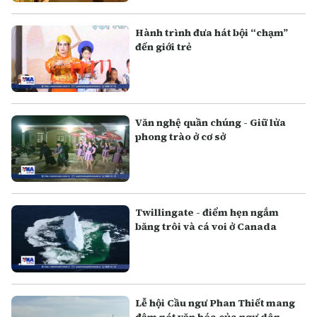
Hành trình đưa hát bội “chạm”
đến giới trẻ
Văn nghệ quần chúng - Giữ lửa
phong trào ở cơ sở
Twillingate - điểm hẹn ngắm
băng trôi và cá voi ở Canada
Lễ hội Cầu ngư Phan Thiết mang
đậm nét văn hóa của ngư dân