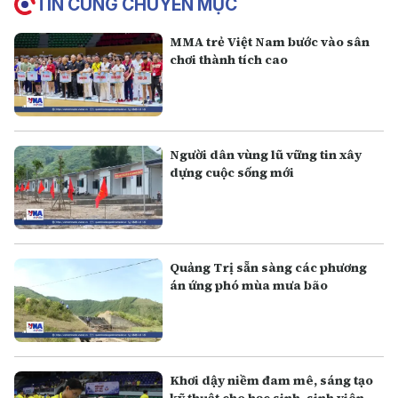
TIN CÙNG CHUYÊN MỤC
MMA trẻ Việt Nam bước vào sân
chơi thành tích cao
Người dân vùng lũ vững tin xây
dựng cuộc sống mới
Quảng Trị sẵn sàng các phương
án ứng phó mùa mưa bão
Khơi dậy niềm đam mê, sáng tạo