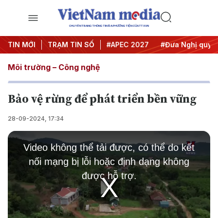
CHUYÊN TRANG THÔNG TIN ĐA PHƯƠNG TIỆN CỦA TTXVN
#Hội nghị Trung ương 3
TIN MỚI
TRẠM TIN SỐ
#APEC 2027
#Đưa Nghị quyết t
Môi trường – Công nghệ
Bảo vệ rừng để phát triển bền vững
28-09-2024, 17:34
This
is
Video không thể tải được, có thể do kết
a
modal
nối mạng bị lỗi hoặc định dạng không
window.
được hỗ trợ.
Play