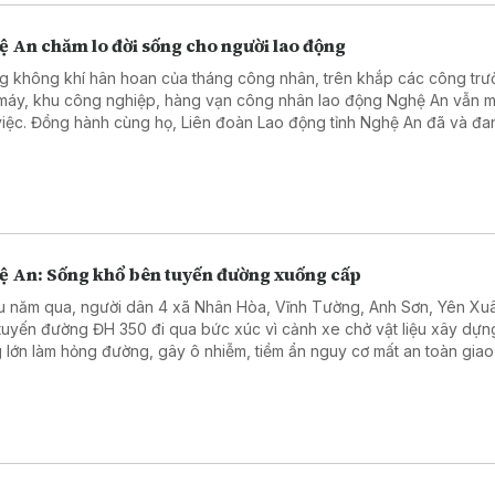
ệ An chăm lo đời sống cho người lao động
g không khí hân hoan của tháng công nhân, trên khắp các công trư
máy, khu công nghiệp, hàng vạn công nhân lao động Nghệ An vẫn mi
việc. Đồng hành cùng họ, Liên đoàn Lao động tỉnh Nghệ An đã và đa
g định vai trò nòng cốt trong việc chăm lo đời sống vật chất, tinh th
150.000 đoàn viên công đoàn.
ệ An: Sống khổ bên tuyến đường xuống cấp
u năm qua, người dân 4 xã Nhân Hòa, Vĩnh Tường, Anh Sơn, Yên Xu
tuyến đường ĐH 350 đi qua bức xúc vì cảnh xe chở vật liệu xây dựng
g lớn làm hỏng đường, gây ô nhiễm, tiềm ẩn nguy cơ mất an toàn giao
đường vốn chỉ được xây dựng để phục vụ nhu cầu đi lại cơ bản, nay 
h “điểm nóng” bởi lưu lượng xe tải chở vật liệu từ các mỏ đá tăng ng
.