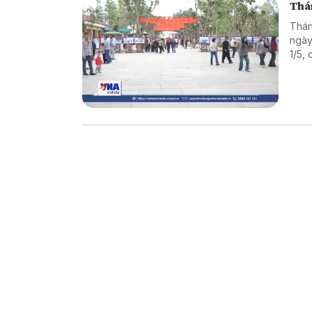
Thá
Thán
ngày
1/5, 
đó l