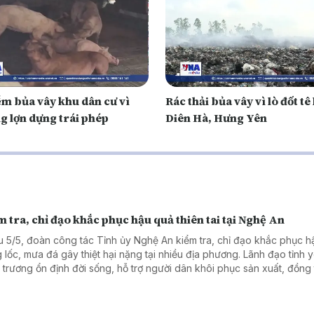
ễm bủa vây khu dân cư vì
Rác thải bủa vây vì lò đốt tê 
g lợn dựng trái phép
Diên Hà, Hưng Yên
 tra, chỉ đạo khắc phục hậu quả thiên tai tại Nghệ An
u 5/5, đoàn công tác Tỉnh ủy Nghệ An kiểm tra, chỉ đạo khắc phục 
 lốc, mưa đá gây thiệt hại nặng tại nhiều địa phương. Lãnh đạo tỉnh 
 trương ổn định đời sống, hỗ trợ người dân khôi phục sản xuất, đồng 
 kinh phí hỗ trợ từ Quỹ cứu trợ để sớm khắc phục hậu quả.