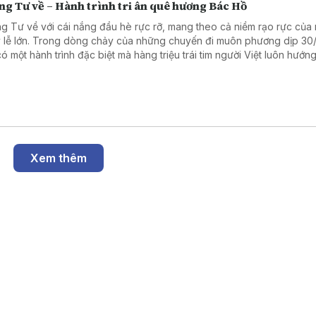
ng Tư về – Hành trình tri ân quê hương Bác Hồ
g Tư về với cái nắng đầu hè rực rỡ, mang theo cả niềm rạo rực của
 lễ lớn. Trong dòng chảy của những chuyến đi muôn phương dịp 30
có một hành trình đặc biệt mà hàng triệu trái tim người Việt luôn hướn
à hành trình về với làng Sen, quê hương của Chủ tịch Hồ Chí Minh kín
Xem thêm