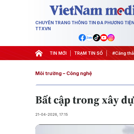
CHUYÊN TRANG THÔNG TIN ĐA PHƯƠNG TIỆ
TTXVN
ến dịch 500 ngày đêm
TIN MỚI
#Chống khai thác IUU
TRẠM TIN SỐ
#Căng thẳn
Môi trường – Công nghệ
Bất cập trong xây dự
21-04-2026, 17:15