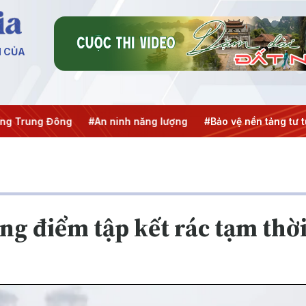
N CỦA
g Trung Đông
#An ninh năng lượng
#Bảo vệ nền tảng tư t
ng điểm tập kết rác tạm thời 