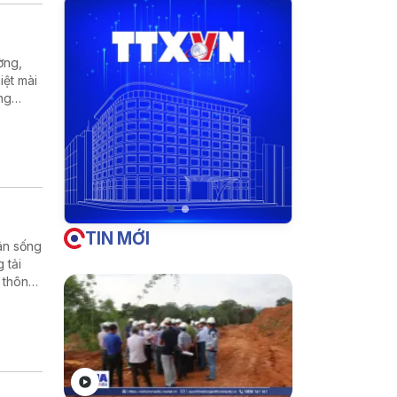
ờng,
ệt mài
ng
ần cho
TIN MỚI
ân sống
 tải
 thông.
trở
ày càng