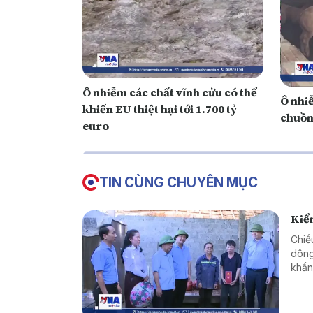
Ô nhiễm các chất vĩnh cửu có thể
Ô nhi
khiến EU thiệt hại tới 1.700 tỷ
chuồn
euro
TIN CÙNG CHUYÊN MỤC
Kiểm
Chiề
dông
khẩn
trao