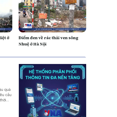
liệt ở
Điểm đen về rác thải ven sông
Nhuệ ở Hà Nội
hậu quả
yêu cầu
thời