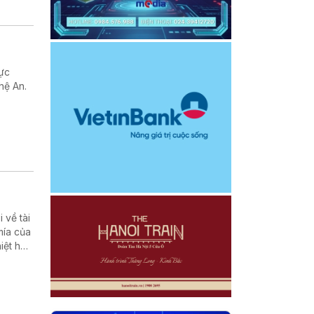
cực
hệ An.
 về tài
mía của
iệt hại