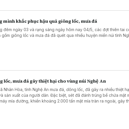
g mình khắc phục hậu quả giông lốc, mưa đá
g đêm ngày 03 và rạng sáng ngày hôm nay 04/5, các đợt thiên tai 
 gồm giông lốc và mưa đá đã quét qua nhiều huyện miền núi tỉnh Ng
 lốc, mưa đá gây thiệt hại cho vùng núi Nghệ An
xã Nhân Hòa, tỉnh Nghệ An mưa đá, dông lốc, đã gây ra nhiều thiệt hại
và sản xuất của người dân. Đặc biệt, sét đã đánh trúng bể chứa mật 
máy mía đường, khiến khoảng 2.000 tấn mật mía tràn ra ngoài, gây th
-8 tỷ đồng.