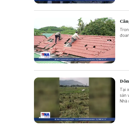
Căn
Tron
đoan
Dông
Tại 
sản 
Nhà 
từ 7