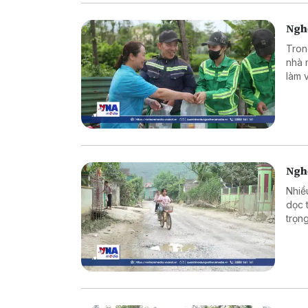
Ngh
Tron
nhà 
làm 
khẳn
hơn 
Ngh
Nhiề
dọc 
trọn
Con 
thàn
tăng