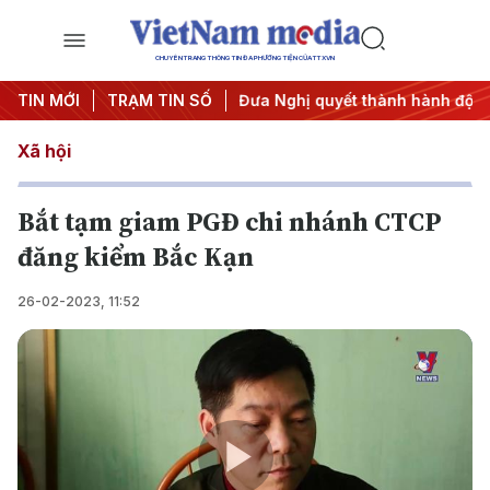
CHUYÊN TRANG THÔNG TIN ĐA PHƯƠNG TIỆN CỦA TTXVN
i nghị Trung ương 3
TIN MỚI
TRẠM TIN SỐ
#Đưa Nghị quyết thành hành động
#C
Xã hội
Bắt tạm giam PGĐ chi nhánh CTCP
đăng kiểm Bắc Kạn
26-02-2023, 11:52