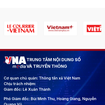
TRUNG TÂM NỘI DUNG SỐ
VÀ TRUYỀN THÔNG
Cơ quan chủ quản: Thông tấn xã Việt Nam
Chịu trách nhiệm:
Giám đốc: Lê Xuân Thành
Phó Giám đốc: Bùi Minh Thu, Hoàng Giang, Nguyễn
Quang Vũ