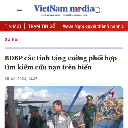
CHUYÊN TRANG THÔNG TIN ĐA PHƯƠNG TIỆN CỦA TTXVN
rung ương 3
TIN MỚI
TRẠM TIN SỐ
#APEC 2027
#Đưa Nghị quyết thành hành độn
Xã hội
BDBP các tỉnh tăng cường phối hợp
tìm kiếm cứu nạn trên biển
25-02-2023, 13:37