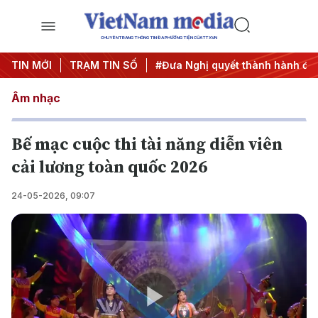
CHUYÊN TRANG THÔNG TIN ĐA PHƯƠNG TIỆN CỦA TTXVN
#Hội nghị Trung ương 3
TIN MỚI
TRẠM TIN SỐ
#Đưa Nghị quyết thành hành động
Âm nhạc
Bế mạc cuộc thi tài năng diễn viên
cải lương toàn quốc 2026
24-05-2026, 09:07