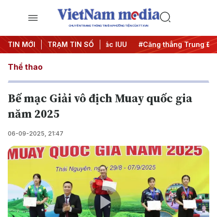
CHUYÊN TRANG THÔNG TIN ĐA PHƯƠNG TIỆN CỦA TTXVN
gày đêm
TIN MỚI
#Chống khai thác IUU
TRẠM TIN SỐ
#Căng thẳng Trung Đông
Thể thao
Bế mạc Giải vô địch Muay quốc gia
năm 2025
06-09-2025, 21:47