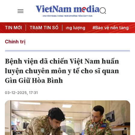
CHUYÊN TRANG THÔNG TIN ĐA PHƯƠNG TIỆN CỦA TTXVN
Trung Đông
TIN MỚI
TRẠM TIN SỐ
#An ninh năng lượng
#Bảo vệ nền tảng tư tưở
Chính trị
Bệnh viện dã chiến Việt Nam huấn
luyện chuyên môn y tế cho sĩ quan
Gìn Giữ Hòa Bình
03-12-2025, 17:31