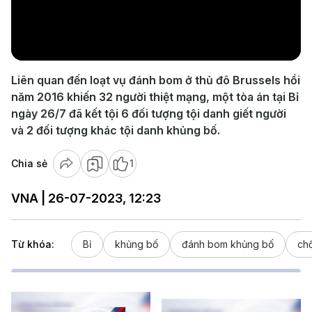
Play
Video
Liên quan đến loạt vụ đánh bom ở thủ đô Brussels hồi
năm 2016 khiến 32 người thiệt mạng, một tòa án tại Bỉ
ngày 26/7 đã kết tội 6 đối tượng tội danh giết người
và 2 đối tượng khác tội danh khủng bố.
Chia sẻ
1
VNA | 26-07-2023, 12:23
Từ khóa:
Bỉ
khủng bố
đánh bom khủng bố
ch