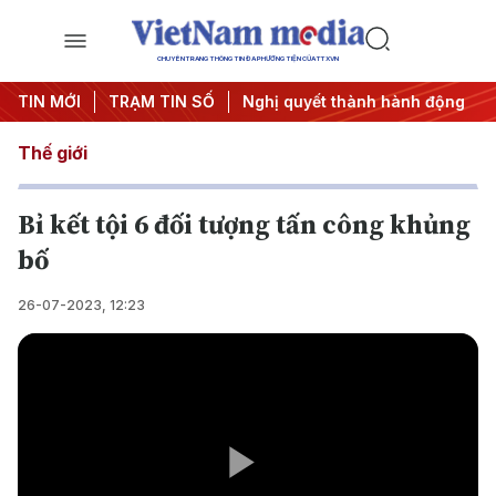
CHUYÊN TRANG THÔNG TIN ĐA PHƯƠNG TIỆN CỦA TTXVN
#APEC 2027
TIN MỚI
TRẠM TIN SỐ
#Đưa Nghị quyết thành hành động
#Chiến dị
Thế giới
Bỉ kết tội 6 đối tượng tấn công khủng
bố
26-07-2023, 12:23