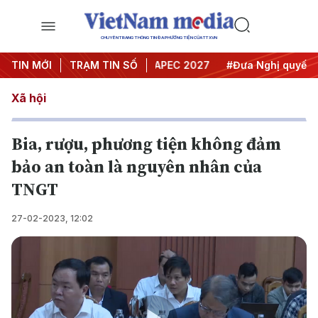
CHUYÊN TRANG THÔNG TIN ĐA PHƯƠNG TIỆN CỦA TTXVN
Hội nghị Trung ương 3
TIN MỚI
TRẠM TIN SỐ
#APEC 2027
#Đưa Nghị quyết thàn
Xã hội
Bia, rượu, phương tiện không đảm
bảo an toàn là nguyên nhân của
TNGT
27-02-2023, 12:02