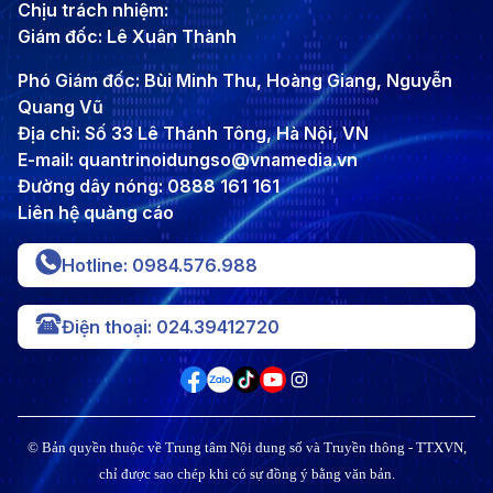
Chịu trách nhiệm:
Giám đốc: Lê Xuân Thành
Phó Giám đốc: Bùi Minh Thu, Hoàng Giang, Nguyễn
Quang Vũ
Địa chỉ: Số 33 Lê Thánh Tông, Hà Nội, VN
E-mail: quantrinoidungso@vnamedia.vn
Đường dây nóng: 0888 161 161
Liên hệ quảng cáo
Hotline: 0984.576.988
Điện thoại: 024.39412720
© Bản quyền thuộc về Trung tâm Nội dung số và Truyền thông - TTXVN,
chỉ được sao chép khi có sự đồng ý bằng văn bản.