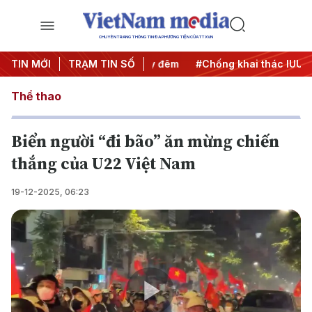
CHUYÊN TRANG THÔNG TIN ĐA PHƯƠNG TIỆN CỦA TTXVN
ng
TIN MỚI
#Chiến dịch 500 ngày đêm
TRẠM TIN SỐ
#Chống khai thác IUU
#C
Thể thao
Biển người “đi bão” ăn mừng chiến
thắng của U22 Việt Nam
19-12-2025, 06:23