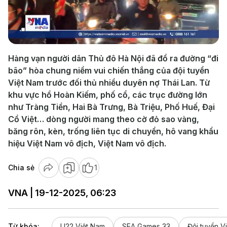
Play
Video
Hàng vạn người dân Thủ đô Hà Nội đã đổ ra đường “đi
bão” hòa chung niềm vui chiến thắng của đội tuyển
Việt Nam trước đối thủ nhiều duyên nợ Thái Lan. Từ
khu vực hồ Hoàn Kiếm, phố cổ, các trục đường lớn
như Tràng Tiền, Hai Bà Trưng, Bà Triệu, Phố Huế, Đại
Cồ Việt… dòng người mang theo cờ đỏ sao vàng,
băng rôn, kèn, trống liên tục di chuyển, hô vang khẩu
hiệu Việt Nam vô địch, Việt Nam vô địch.
Chia sẻ
1
VNA | 19-12-2025, 06:23
Từ khóa:
U22 Việt Nam
SEA Games 33
Đội tuyển V