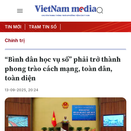
CHUYÊN TRANG THÔNG TIN ĐA PHƯƠNG TIỆN CỦA TTXVN
TIN MỚI
TRẠM TIN SỐ
Chính trị
“Bình dân học vụ số” phải trở thành
phong trào cách mạng, toàn dân,
toàn diện
13-09-2025, 20:24