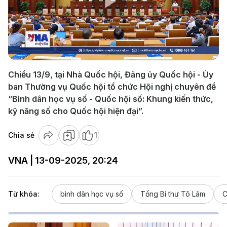
Play
Video
Chiều 13/9, tại Nhà Quốc hội, Đảng ủy Quốc hội - Ủy
ban Thường vụ Quốc hội tổ chức Hội nghị chuyên đề
“Bình dân học vụ số - Quốc hội số: Khung kiến thức,
kỹ năng số cho Quốc hội hiện đại”.
Chia sẻ
1
VNA | 13-09-2025, 20:24
Từ khóa:
bình dân học vụ số
Tổng Bí thư Tô Lâm
C