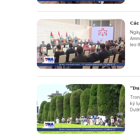
Các 
Ngày
Amma
leo 
“Du
Tron
kỷ l
Dườn
tron
bối 