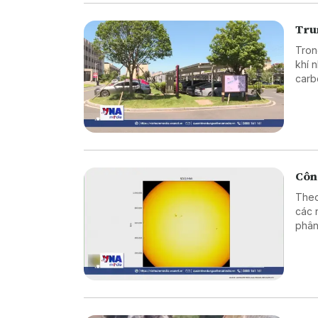
Tru
Tron
khí 
carb
Công
Theo
các 
phân
nét 
họa 