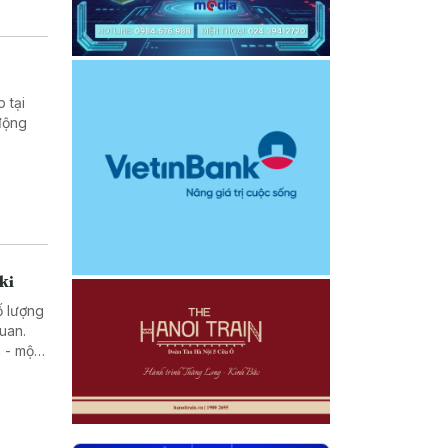
 tại
động
ki
ố lượng
uan.
 - một
rong