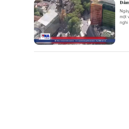
Đâm
Ngày
một 
nghi