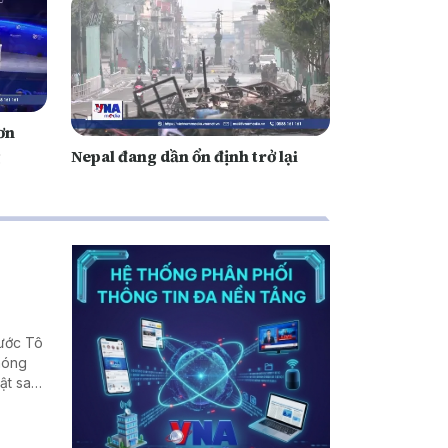
ơn
g
Nepal đang dần ổn định trở lại
nước Tô
phóng
ật sau
, cũng