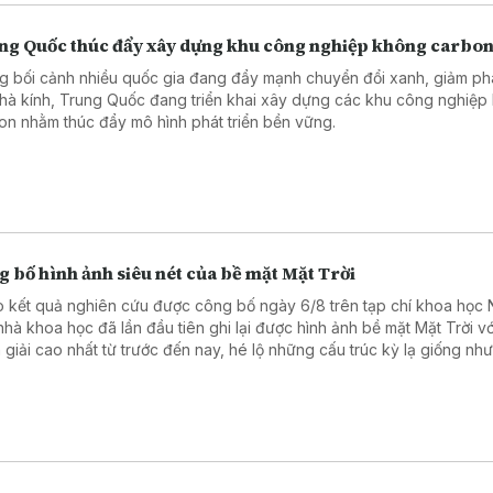
ng Quốc thúc đẩy xây dựng khu công nghiệp không carbo
g bối cảnh nhiều quốc gia đang đẩy mạnh chuyển đổi xanh, giảm phá
nhà kính, Trung Quốc đang triển khai xây dựng các khu công nghiệp
on nhằm thúc đẩy mô hình phát triển bền vững.
 bố hình ảnh siêu nét của bề mặt Mặt Trời
 kết quả nghiên cứu được công bố ngày 6/8 trên tạp chí khoa học 
nhà khoa học đã lần đầu tiên ghi lại được hình ảnh bề mặt Mặt Trời vớ
 giải cao nhất từ trước đến nay, hé lộ những cấu trúc kỳ lạ giống nh
cọ xoáy trong bức tranh “Đêm đầy sao” (Starry Night) nổi tiếng của 
Vincent Van Gogh.