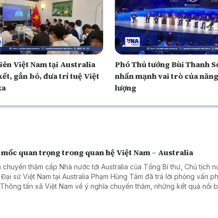
iên Việt Nam tại Australia
Phó Thủ tướng Bùi Thanh S
ết, gắn bó, đưa trí tuệ Việt
nhấn mạnh vai trò của năn
xa
lượng
 mốc quan trọng trong quan hệ Việt Nam – Australia
 chuyến thăm cấp Nhà nước tới Australia của Tổng Bí thư, Chủ tịch 
 Đại sứ Việt Nam tại Australia Phạm Hùng Tâm đã trả lời phỏng vấn 
 Thông tấn xã Việt Nam về ý nghĩa chuyến thăm, những kết quả nổi b
hai năm hai nước nâng cấp quan hệ lên Đối tác Chiến lược Toàn diện
ác lĩnh vực có thể tạo đột phá trong thời gian tới.