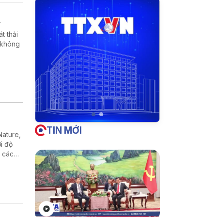
n
t thải
 không
TIN MỚI
Nature,
i độ
ư các
danh