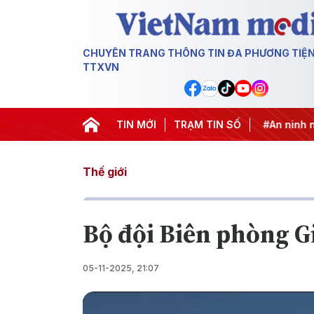
CHUYÊN TRANG THÔNG TIN ĐA PHƯƠNG TIỆ
TTXVN
ai thác IUU
#Căng thẳng Trung Đông
TIN MỚI
TRẠM TIN SỐ
#An ninh năng lượn
Thế giới
Bộ đội Biên phòng G
05-11-2025, 21:07