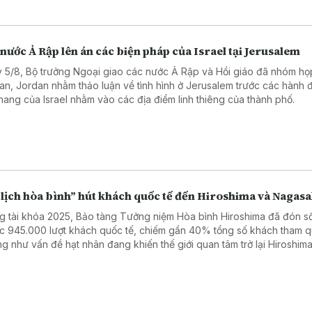
nước Ả Rập lên án các biện pháp của Israel tại Jerusalem
 5/8, Bộ trưởng Ngoại giao các nước Ả Rập và Hồi giáo đã nhóm họp
n, Jordan nhằm thảo luận về tình hình ở Jerusalem trước các hành 
thang của Israel nhằm vào các địa điểm linh thiêng của thành phố.
 lịch hòa bình” hút khách quốc tế đến Hiroshima và Nagasa
g tài khóa 2025, Bảo tàng Tưởng niệm Hòa bình Hiroshima đã đón s
ục 945.000 lượt khách quốc tế, chiếm gần 40% tổng số khách tham q
g như vấn đề hạt nhân đang khiến thế giới quan tâm trở lại Hiroshima
g số rất ít thành phố từng phải hứng chịu thảm họa bom nguyên tử - t
cảnh thế giới xảy ra nhiều cuộc xung đột.