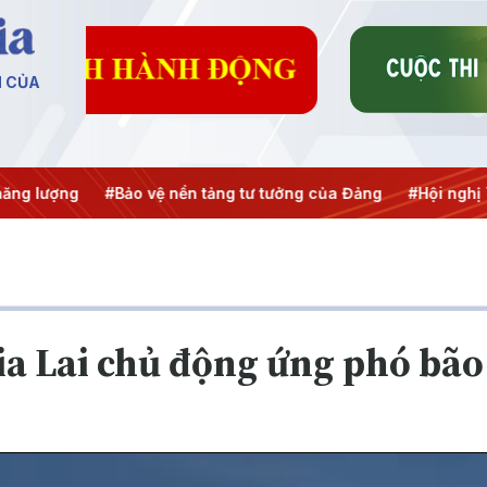
N CỦA
g
#Bảo vệ nền tảng tư tưởng của Đảng
#Hội nghị Trung ươ
ia Lai chủ động ứng phó bão