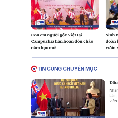
Con em người gốc Việt tại
Sinh v
Campuchia hân hoan đón chào
đoàn k
năm học mới
vươn 
TIN CÙNG CHUYÊN MỤC
Dấu
Nhân
Lâm,
viên
hơn 
như c