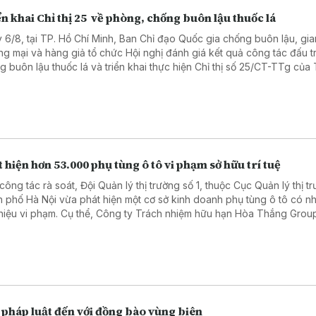
n khai Chỉ thị 25 về phòng, chống buôn lậu thuốc lá
 6/8, tại TP. Hồ Chí Minh, Ban Chỉ đạo Quốc gia chống buôn lậu, gia
ng mại và hàng giả tổ chức Hội nghị đánh giá kết quả công tác đấu t
g buôn lậu thuốc lá và triển khai thực hiện Chỉ thị số 25/CT-TTg của
g Chính phủ về tăng cường công tác chống buôn lậu, vận chuyển, sả
bán, tàng trữ, sử dụng trái phép thuốc lá trong tình hình mới.
 hiện hơn 53.000 phụ tùng ô tô vi phạm sở hữu trí tuệ
công tác rà soát, Đội Quản lý thị trường số 1, thuộc Cục Quản lý thị t
h phố Hà Nội vừa phát hiện một cơ sở kinh doanh phụ tùng ô tô có nh
hiệu vi phạm. Cụ thể, Công ty Trách nhiệm hữu hạn Hòa Thắng Grou
h dòng phụ tùng mang nhãn Asahi, và phân phối qua Hộ kinh doanh
thông qua trang web "phutungphatdat.vn".
 pháp luật đến với đồng bào vùng biên