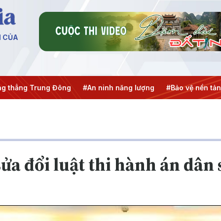
N CỦA
ẳng Trung Đông
#An ninh năng lượng
#Bảo vệ nền tảng tư
ửa đổi luật thi hành án dân 