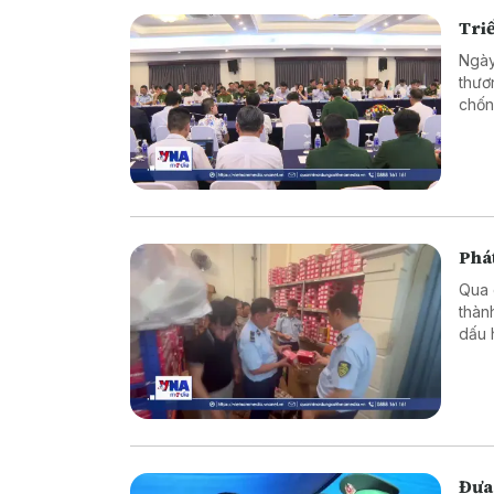
Triể
Ngày
thươ
chốn
tướn
mua 
Phát
Qua 
thàn
dấu 
doan
Đạt 
Đưa