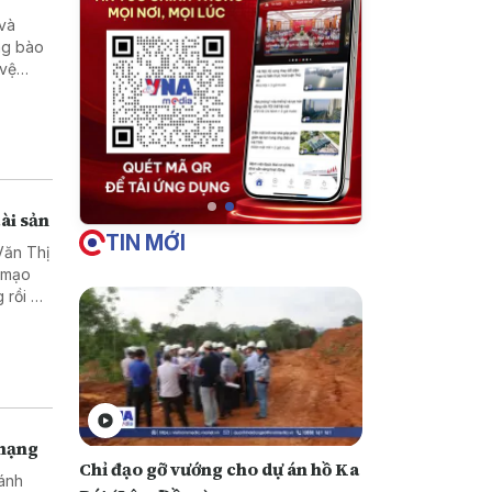
 và
ng bào
 vệ
ài sản
TIN MỚI
Văn Thị
ã mạo
 rồi bỏ
 mạng
Chỉ đạo gỡ vướng cho dự án hồ Ka
đánh