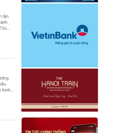
n lận
ranh
 Thủ
n xuất,
rường
iều
p kinh
 Phát