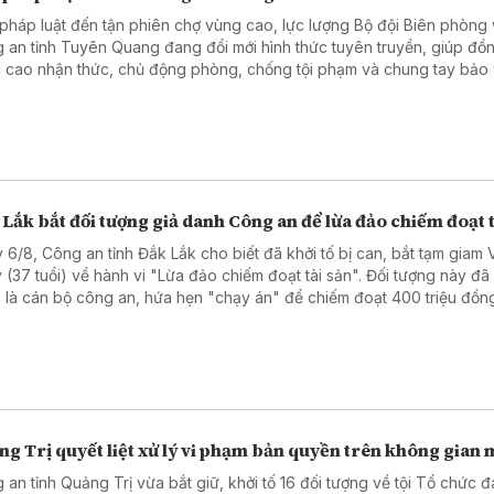
pháp luật đến tận phiên chợ vùng cao, lực lượng Bộ đội Biên phòng
 an tỉnh Tuyên Quang đang đổi mới hình thức tuyên truyền, giúp đồ
 cao nhận thức, chủ động phòng, chống tội phạm và chung tay bảo
 chắc an ninh, trật tự khu vực biên giới.
Lắk bắt đối tượng giả danh Công an để lừa đảo chiếm đoạt t
 6/8, Công an tỉnh Đắk Lắk cho biết đã khởi tố bị can, bắt tạm giam 
 (37 tuổi) về hành vi "Lừa đảo chiếm đoạt tài sản". Đối tượng này đ
 là cán bộ công an, hứa hẹn "chạy án" để chiếm đoạt 400 triệu đồng
ra Hà Nội trước khi bị trinh sát bắt giữ.
g Trị quyết liệt xử lý vi phạm bản quyền trên không gian
 an tỉnh Quảng Trị vừa bắt giữ, khởi tố 16 đối tượng về tội Tổ chức 