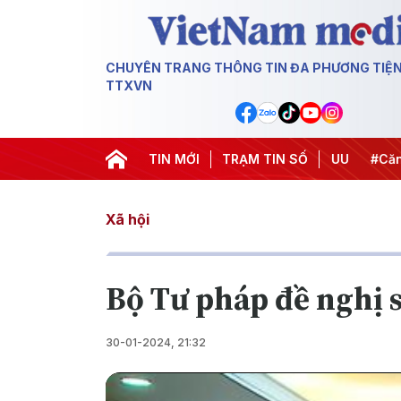
CHUYÊN TRANG THÔNG TIN ĐA PHƯƠNG TIỆ
TTXVN
hiến dịch 500 ngày đêm
TIN MỚI
#Chống khai thác IUU
TRẠM TIN SỐ
#Căng th
Xã hội
Bộ Tư pháp đề nghị s
30-01-2024, 21:32