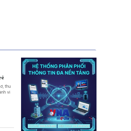
rẻ
ơ, thu
ành vi