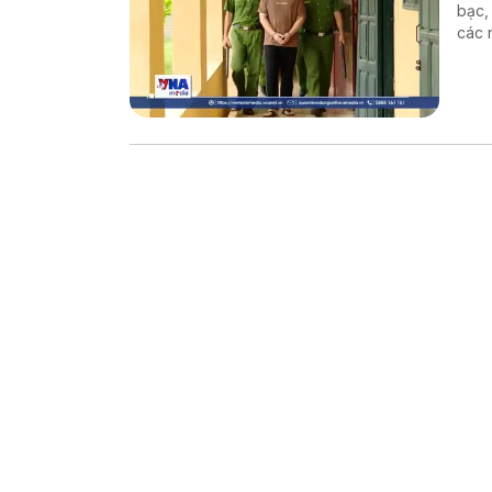
bạc,
các 
độ b