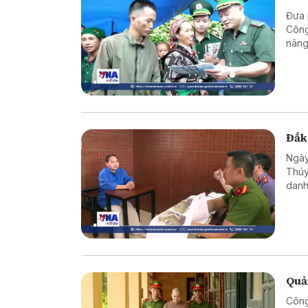
Đưa 
Công
nâng
vững
Đắk 
Ngày
Thúy
danh
trốn 
Quản
Công