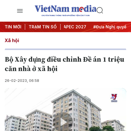
CHUYÊN TRANG THÔNG TIN ĐA PHƯƠNG TIỆN CỦA TTXVN
Hội nghị Trung ương 3
TIN MỚI
TRẠM TIN SỐ
#APEC 2027
#Đưa Nghị quyết thàn
Xã hội
Bộ Xây dựng điều chỉnh Đề án 1 triệu
căn nhà ở xã hội
26-02-2023, 06:58