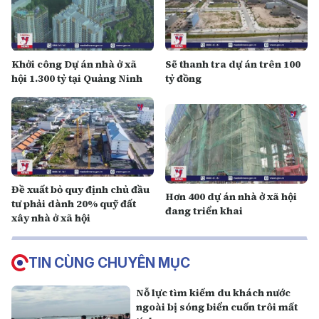
Khởi công Dự án nhà ở xã
Sẽ thanh tra dự án trên 100
hội 1.300 tỷ tại Quảng Ninh
tỷ đồng
Đề xuất bỏ quy định chủ đầu
Hơn 400 dự án nhà ở xã hội
tư phải dành 20% quỹ đất
đang triển khai
xây nhà ở xã hội
TIN CÙNG CHUYÊN MỤC
Nỗ lực tìm kiếm du khách nước
ngoài bị sóng biển cuốn trôi mất