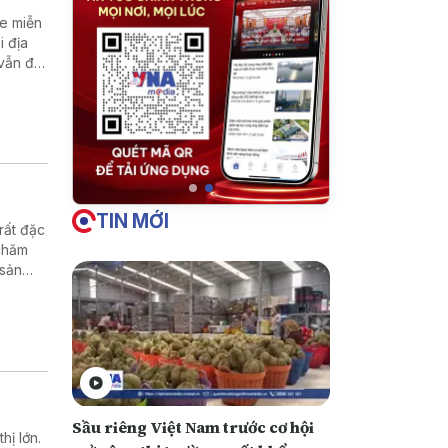
ỏe miễn
i địa
vẫn đối
h.
TIN MỚI
rất đặc
 chăm
 sản
Sầu riêng Việt Nam trước cơ hội
hị lớn.