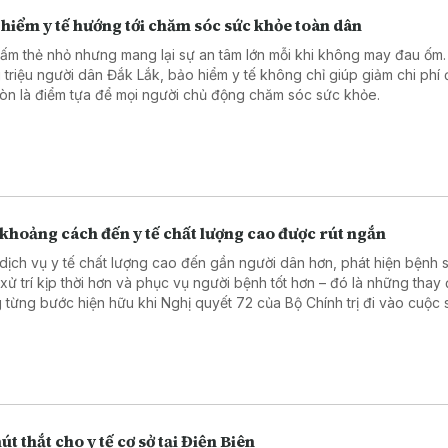
hiểm y tế hướng tới chăm sóc sức khỏe toàn dân
tấm thẻ nhỏ nhưng mang lại sự an tâm lớn mỗi khi không may đau ốm.
 triệu người dân Đắk Lắk, bảo hiểm y tế không chỉ giúp giảm chi phí đ
òn là điểm tựa để mọi người chủ động chăm sóc sức khỏe.
khoảng cách đến y tế chất lượng cao được rút ngắn
dịch vụ y tế chất lượng cao đến gần người dân hơn, phát hiện bệnh 
 xử trí kịp thời hơn và phục vụ người bệnh tốt hơn – đó là những thay 
 từng bước hiện hữu khi Nghị quyết 72 của Bộ Chính trị đi vào cuộc 
hững kỹ thuật chuyên sâu được triển khai ngay tại các cơ sở mới củ
 tuyến Trung ương, đến việc thay đổi cách đón tiếp, phục vụ và lắng
i bệnh, khoảng cách giữa người dân với dịch vụ y tế chất lượng cao
 rút ngắn.
út thắt cho y tế cơ sở tại Điện Biên