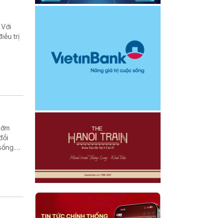
 Với
iều trị
sớm
đổi
sống.
a bệnh
 nghe
 đang