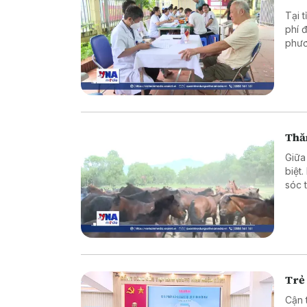
Tại 
phí 
phươ
mặt 
Thă
Giữa
biệt
sóc 
xuất
Trẻ 
Cận 