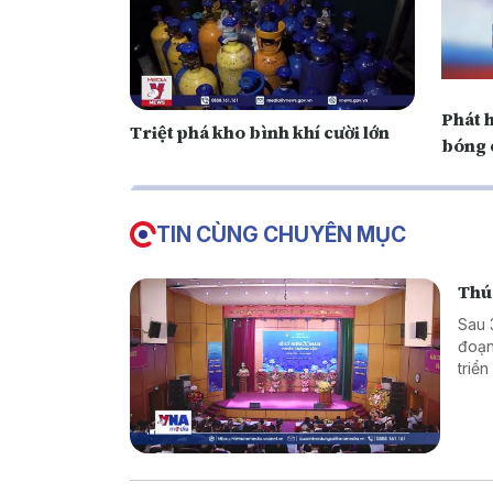
Phát h
Triệt phá kho bình khí cười lớn
bóng 
TIN CÙNG CHUYÊN MỤC
Thúc
Sau 
đoạn
triể
thôn
Y tế 