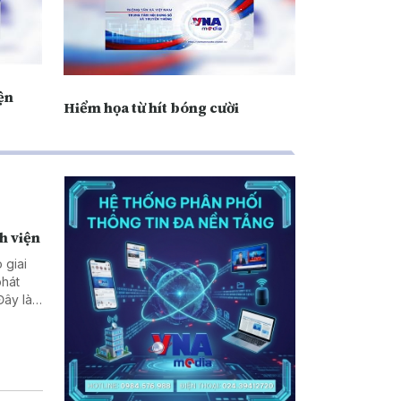
ện
Hiểm họa từ hít bóng cười
h viện
 giai
phát
Đây là
ược, Bộ