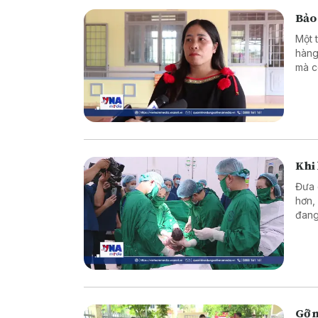
Bảo 
Một 
hàng
mà c
Khi 
Đưa 
hơn,
đang
Từ n
viện
ngườ
được
Gỡ n