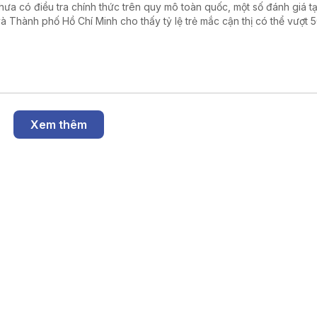
hưa có điều tra chính thức trên quy mô toàn quốc, một số đánh giá tạ
và Thành phố Hồ Chí Minh cho thấy tỷ lệ trẻ mắc cận thị có thể vượt 
g tin được đưa ra tại tọa đàm “Giải pháp nâng cao thị lực thời hiện đ
Nhân dân tổ chức ngày 6/8.
Xem thêm