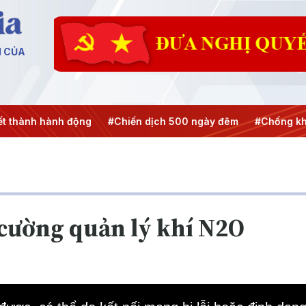
N CỦA
#Chiến dịch 500 ngày đêm
#Chống khai thác IUU
#Căn
 cường quản lý khí N2O