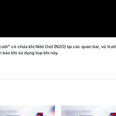
ời" có chứa khí Nitơ Oxit (N2O) tại các quán bar, vũ trườn
 báo khi sử dụng loại khí này.