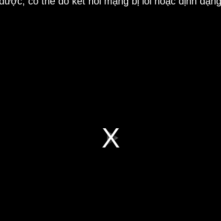
 được, có thể do kết nối mạng bị lỗi hoặc định dạn
Play
Video