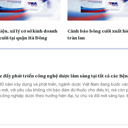
iện, xử lý cơ sở kinh doanh
Cảnh báo bóng cười xuất hi
cười tại quận Hà Đông
tràn lan
 đẩy phát triển công nghệ dược lâm sàng tại tất cả các Bện
30 năm xây dựng và phát triển, ngành dược Việt Nam đang bước vào
 mới, với yêu cầu không chỉ bảo đảm đủ thuốc cho điều trị, mà còn 
n công nghiệp dược theo hướng hiện đại, tự chủ và đổi mới sáng tạo. 
g tin được nhấn mạnh tại Lễ kỷ niệm 30 năm thành lập Cục Quản lý D
diễn ra ngày 7/8 tại Hà Nội.