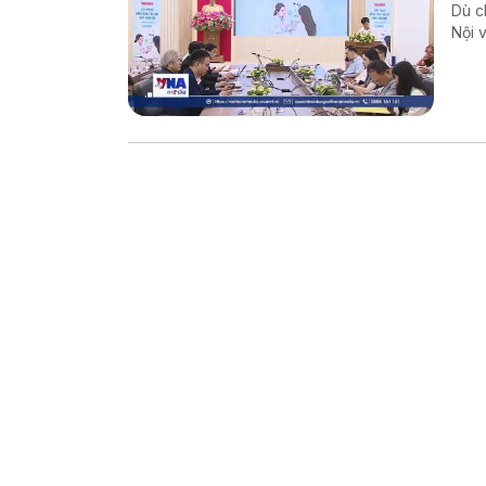
Dù c
Nội 
Thôn
báo 