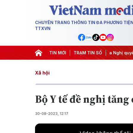
CHUYÊN TRANG THÔNG TIN ĐA PHƯƠNG TIỆ
TTXVN
ng ương 3
#APEC 2027
TIN MỚI
#Đưa Nghị quyết thành hành động
TRẠM TIN SỐ
Xã hội
Bộ Y tế đề nghị tăng
30-08-2023, 12:17
This
is