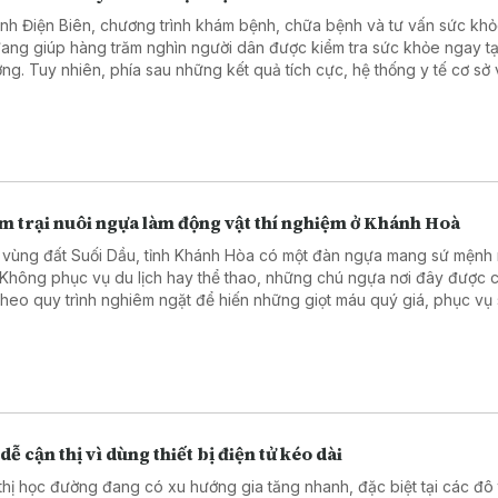
tỉnh Điện Biên, chương trình khám bệnh, chữa bệnh và tư vấn sức kh
đang giúp hàng trăm nghìn người dân được kiểm tra sức khỏe ngay tạ
ng. Tuy nhiên, phía sau những kết quả tích cực, hệ thống y tế cơ sở 
với không ít khó khăn do thiếu trang thiết bị phục vụ khám, chữa bện
m trại nuôi ngựa làm động vật thí nghiệm ở Khánh Hoà
 vùng đất Suối Dầu, tỉnh Khánh Hòa có một đàn ngựa mang sứ mệnh 
. Không phục vụ du lịch hay thể thao, những chú ngựa nơi đây được
theo quy trình nghiêm ngặt để hiến những giọt máu quý giá, phục vụ
 huyết thanh điều trị nhiều bệnh nguy hiểm.
dễ cận thị vì dùng thiết bị điện tử kéo dài
thị học đường đang có xu hướng gia tăng nhanh, đặc biệt tại các đô t