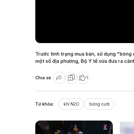
Trước tình trạng mua bán, sử dụng "bóng cư
một số địa phương, Bộ Y tế vừa đưa ra cảnh
Chia sẻ
1
Từ khóa:
khí N2O
bóng cười